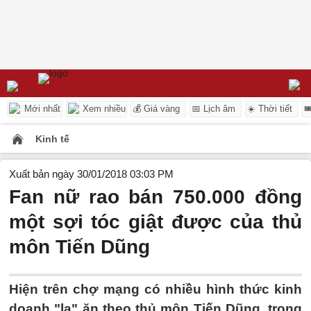
Mới nhất
Xem nhiều
💰 Giá vàng
📅 Lịch âm
☀️ Thời tiết

Kinh tế
Xuất bản ngày 30/01/2018 03:03 PM
Fan nữ rao bán 750.000 đồng
một sợi tóc giật được của thủ
môn Tiến Dũng
Hiện trên chợ mạng có nhiều hình thức kinh
doanh "lạ" ăn theo thủ môn Tiến Dũng, trong