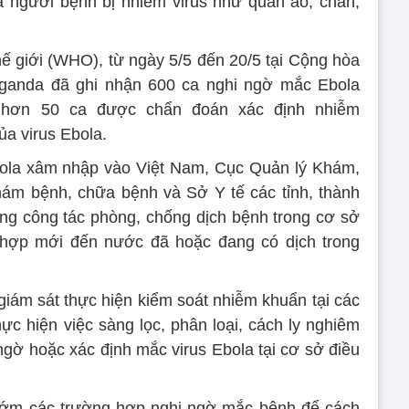
a người bệnh bị nhiễm virus như quần áo, chăn,
hế giới (WHO), từ ngày 5/5 đến 20/5 tại Cộng hòa
anda đã ghi nhận 600 ca nghi ngờ mắc Ebola
 hơn 50 ca được chẩn đoán xác định nhiễm
ủa virus Ebola.
bola xâm nhập vào Việt Nam, Cục Quản lý Khám,
ám bệnh, chữa bệnh và Sở Y tế các tỉnh, thành
ng công tác phòng, chống dịch bệnh trong cơ sở
g hợp mới đến nước đã hoặc đang có dịch trong
giám sát thực hiện kiểm soát nhiễm khuẩn tại các
c hiện việc sàng lọc, phân loại, cách ly nghiêm
ngờ hoặc xác định mắc virus Ebola tại cơ sở điều
 sớm các trường hợp nghi ngờ mắc bệnh để cách