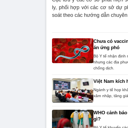
ly, phối hợp với các cơ sở dự p
soát theo các hướng dẫn chuyên
Chưa có vaccin
án ứng phó
Bộ Y tế nhận định
nhưng các địa phư
chống dịch.
Việt Nam kích 
Ngành y tế họp kh
xâm nhập, tăng gi
WHO cảnh báo k
gì?
Bộ Y tế khuyến cáo