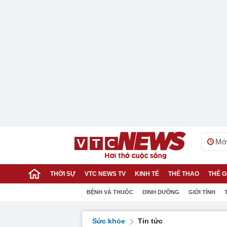
Mới
THỜI SỰ
VTC NEWS TV
KINH TẾ
THỂ THAO
THẾ G
BỆNH VÀ THUỐC
DINH DƯỠNG
GIỚI TÍNH
Sức khỏe
Tin tức