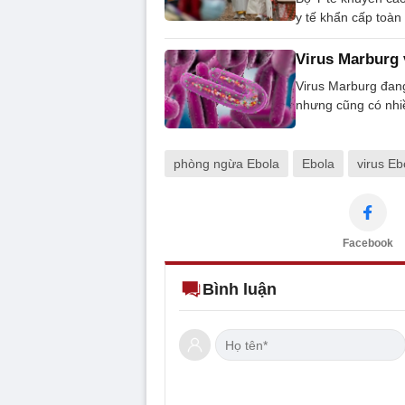
y tế khẩn cấp toàn
Virus Marburg 
Virus Marburg đang
nhưng cũng có nhiề
phòng ngừa Ebola
Ebola
virus Eb
Facebook
Bình luận