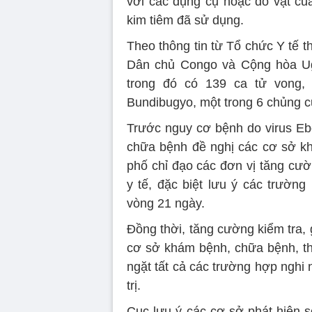
với các dụng cụ hoặc đồ vật củ
kim tiêm đã sử dụng.
Theo thông tin từ Tổ chức Y tế t
Dân chủ Congo và Cộng hòa Ug
trong đó có 139 ca tử vong,
Bundibugyo, một trong 6 chủng c
Trước nguy cơ bệnh do virus E
chữa bệnh đề nghị các cơ sở kh
phố chỉ đạo các đơn vị tăng cườ
y tế, đặc biệt lưu ý các trườn
vòng 21 ngày.
Đồng thời, tăng cường kiểm tra, 
cơ sở khám bệnh, chữa bệnh, thự
ngặt tất cả các trường hợp nghi 
trị.
Cục lưu ý các cơ sở phát hiện