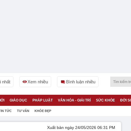
 nhất
Xem nhiều
Bình luận nhiều
IỚI
GIÁO DỤC
PHÁP LUẬT
VĂN HÓA - GIẢI TRÍ
SỨC KHỎE
ĐỜI S
TIN TỨC
TƯ VẤN
KHỎE ĐẸP
Xuất bản ngày 24/05/2026 06:31 PM