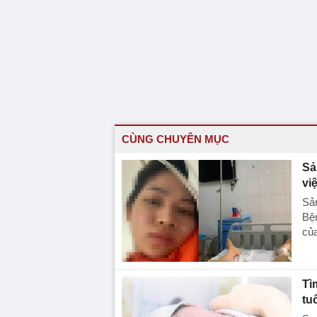
CÙNG CHUYÊN MỤC
Sả
vi
Sản
Bện
của
Tì
tu