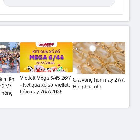
Vietlott Mega 6/45 26/7
ết miền
Giá vàng hôm nay 27/7:
- Kết quả xổ số Vietlott
 27/7:
Hồi phục nhẹ
hôm nay 26/7/2026
g nóng