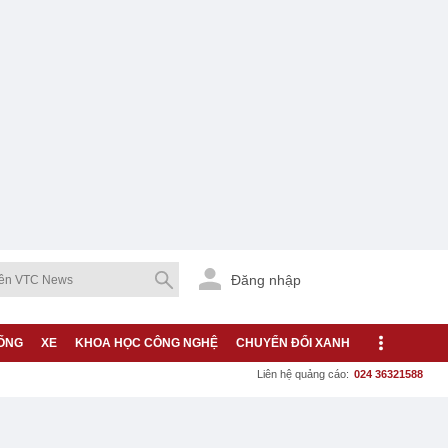
Đăng nhập
ỐNG
XE
KHOA HỌC CÔNG NGHỆ
CHUYỂN ĐỔI XANH
Liên hệ quảng cáo:
024 36321588