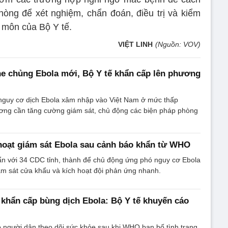
hòng để xét nghiệm, chẩn đoán, điều trị và kiểm
 môn của Bộ Y tế.
VIỆT LINH
(Nguồn: VOV)
e chủng Ebola mới, Bộ Y tế khẩn cấp lên phương
 nguy cơ dịch Ebola xâm nhập vào Việt Nam ở mức thấp
ơng cần tăng cường giám sát, chủ động các biện pháp phòng
hoạt giám sát Ebola sau cảnh báo khẩn từ WHO
ẩn với 34 CDC tỉnh, thành để chủ động ứng phó nguy cơ Ebola
ám sát cửa khẩu và kích hoạt đội phản ứng nhanh.
hẩn cấp bùng dịch Ebola: Bộ Y tế khuyến cáo
 người dân theo dõi sức khỏe sau khi WHO ban bố tình trạng