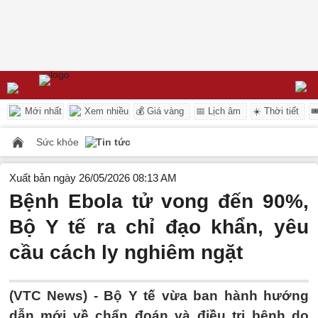
Mới nhất
Xem nhiều
💰 Giá vàng
📅 Lịch âm
☀️ Thời tiết

Sức khỏe
Tin tức
Xuất bản ngày 26/05/2026 08:13 AM
Bệnh Ebola tử vong đến 90%,
Bộ Y tế ra chỉ đạo khẩn, yêu
cầu cách ly nghiêm ngặt
(VTC News) -
Bộ Y tế vừa ban hành hướng
dẫn mới về chẩn đoán và điều trị bệnh do