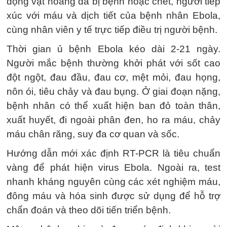
động vật hoang dã bị bệnh hoặc chết, người tiếp
xúc với máu và dịch tiết của bệnh nhân Ebola,
cùng nhân viên y tế trực tiếp điều trị người bệnh.
Thời gian ủ bệnh Ebola kéo dài 2-21 ngày.
Người mắc bệnh thường khởi phát với sốt cao
đột ngột, đau đầu, đau cơ, mệt mỏi, đau họng,
nôn ói, tiêu chảy và đau bụng. Ở giai đoạn nặng,
bệnh nhân có thể xuất hiện ban đỏ toàn thân,
xuất huyết, đi ngoài phân đen, ho ra máu, chảy
máu chân răng, suy đa cơ quan và sốc.
Hướng dẫn mới xác định RT-PCR là tiêu chuẩn
vàng để phát hiện virus Ebola. Ngoài ra, test
nhanh kháng nguyên cùng các xét nghiệm máu,
đông máu và hóa sinh được sử dụng để hỗ trợ
chẩn đoán và theo dõi tiến triển bệnh.