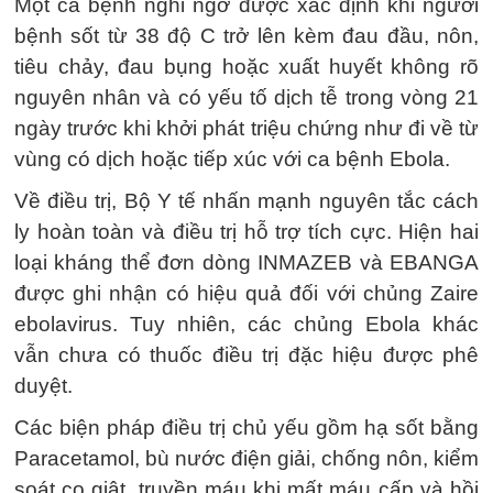
Một ca bệnh nghi ngờ được xác định khi người
bệnh sốt từ 38 độ C trở lên kèm đau đầu, nôn,
tiêu chảy, đau bụng hoặc xuất huyết không rõ
nguyên nhân và có yếu tố dịch tễ trong vòng 21
ngày trước khi khởi phát triệu chứng như đi về từ
vùng có dịch hoặc tiếp xúc với ca bệnh Ebola.
Về điều trị, Bộ Y tế nhấn mạnh nguyên tắc cách
ly hoàn toàn và điều trị hỗ trợ tích cực. Hiện hai
loại kháng thể đơn dòng INMAZEB và EBANGA
được ghi nhận có hiệu quả đối với chủng Zaire
ebolavirus. Tuy nhiên, các chủng Ebola khác
vẫn chưa có thuốc điều trị đặc hiệu được phê
duyệt.
Các biện pháp điều trị chủ yếu gồm hạ sốt bằng
Paracetamol, bù nước điện giải, chống nôn, kiểm
soát co giật, truyền máu khi mất máu cấp và hồi