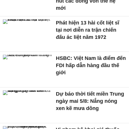
hút các dòng vốn thế hệ
mới
Phát hiện 13 hài cốt liệt sĩ
tại nơi diễn ra trận chiến
đấu ác liệt năm 1972
HSBC: Việt Nam là điểm đến
FDI hấp dẫn hàng đầu thế
giới
Dự báo thời tiết miền Trung
ngày mai 5/8: Nắng nóng
xen kẽ mưa dông