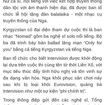
Nữ ca sĩ, nổi tiếng với việc kết hợp truyền thống
dân tộc với âm thanh hiện đại, đã được ban tổ
chức lễ hội tặng đàn balalaika - một nhạc cụ
truyền thống của Nga.
Kyrgyzstan có đại diện tham dự cuộc thi là ban
nhạc “Nomad” gồm ba nghệ sĩ solo nổi tiếng. Bộ
ba đã trình bày bản ballad lãng mạn “Only for
you” bằng cả tiếng Kyrgyzstan và tiếng Nga.
Ban tổ chức cho biết Intervision được khởi động
lại dựa trên cuộc thi cùng tên từ thời Liên Xô, với
mục tiêu thúc đẩy tình hữu nghị và tôn vinh sự
đa dạng văn hóa. Nga khôi phục sân chơi này
sau khi bị loại khỏi Eurovision, quảng bá
Intervision như một sự kiện “phi chính trị”.
Trong thông điệp gửi đến các nghệ sĩ, Tổng