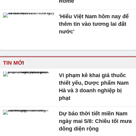
Rome
'Hiểu Việt Nam hôm nay để
thêm tin vào tương lai đất
nước'
TIN MỚI
Vi phạm kê khai giá thuốc
thiết yếu, Dược phẩm Nam
Hà và 3 doanh nghiệp bị
phạt
Dự báo thời tiết miền Nam
ngày mai 5/8: Chiều tối mưa
dông diện rộng