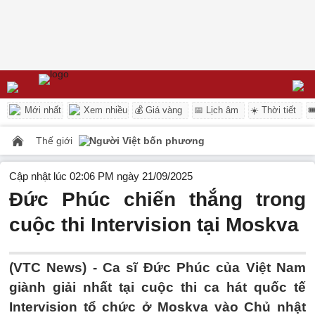
Mới nhất
Xem nhiều
💰 Giá vàng
📅 Lịch âm
☀️ Thời tiết

Thế giới
Người Việt bốn phương
Cập nhật lúc 02:06 PM ngày 21/09/2025
Đức Phúc chiến thắng trong
cuộc thi Intervision tại Moskva
(VTC News) -
Ca sĩ Đức Phúc của Việt Nam
giành giải nhất tại cuộc thi ca hát quốc tế
Intervision tổ chức ở Moskva vào Chủ nhật