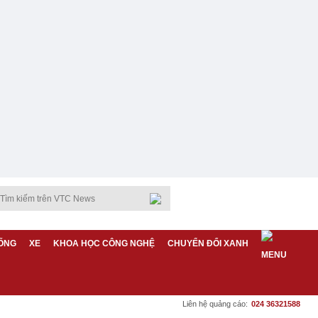
ỐNG
XE
KHOA HỌC CÔNG NGHỆ
CHUYỂN ĐỔI XANH
Liên hệ quảng cáo:
024 36321588