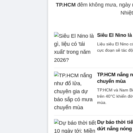
TP.HCM
đêm không mưa, ngày nắ
Nhiệ
Siêu El Nino là
Liệu siêu El Nino c
cực đoạn sẽ tác độ
TP.HCM nắng n
chuyển mùa
TP.HCM và Nam Bộ 
trên 40°C khiến đờ
mùa.
Dự báo thời ti
dứt nắng nóng