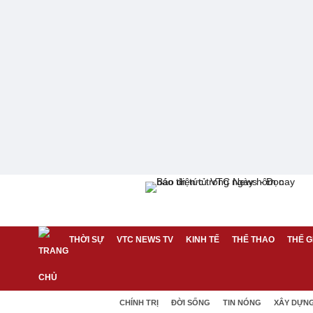
THỜI SỰ
VTC NEWS TV
KINH TẾ
THỂ THAO
THẾ G
CHÍNH TRỊ
ĐỜI SỐNG
TIN NÓNG
XÂY DỰN