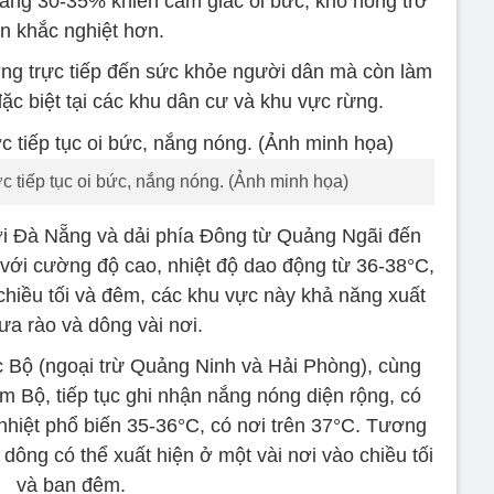
oảng 30-35% khiến cảm giác oi bức, khô nóng trở
n khắc nghiệt hơn.
ởng trực tiếp đến sức khỏe người dân mà còn làm
ặc biệt tại các khu dân cư và khu vực rừng.
ớc tiếp tục oi bức, nắng nóng. (Ảnh minh họa)
i Đà Nẵng và dải phía Đông từ Quảng Ngãi đến
 với cường độ cao, nhiệt độ dao động từ 36-38°C,
 chiều tối và đêm, các khu vực này khả năng xuất
ưa rào và dông vài nơi.
c Bộ (ngoại trừ Quảng Ninh và Hải Phòng), cùng
 Bộ, tiếp tục ghi nhận nắng nóng diện rộng, có
nhiệt phổ biến 35-36°C, có nơi trên 37°C. Tương
dông có thể xuất hiện ở một vài nơi vào chiều tối
và ban đêm.