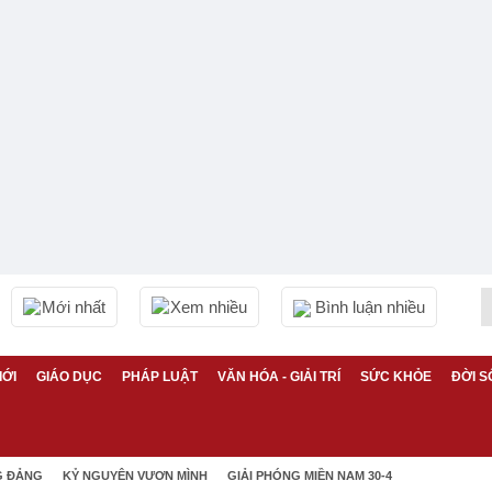
Mới nhất
Xem nhiều
Bình luận nhiều
IỚI
GIÁO DỤC
PHÁP LUẬT
VĂN HÓA - GIẢI TRÍ
SỨC KHỎE
ĐỜI S
G ĐẢNG
KỶ NGUYÊN VƯƠN MÌNH
GIẢI PHÓNG MIỀN NAM 30-4