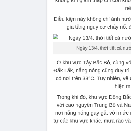
không khí giảm thấp chỉ còn kh
nê
Điều kiện này không chỉ ảnh hư
gia tăng nguy cơ cháy nổ, đ
Ngày 13/4, thời tiết cả nư
Ở khu vực Tây Bắc Bộ, cùng vớ
Đắk Lắk, nắng nóng cũng duy trì
có nơi trên 38°C. Tuy nhiên, về
hiện m
Trong khi đó, khu vực Đông Bắ
với cao nguyên Trung Bộ và Nam
nơi nắng nóng gay gắt với mức 
tự các khu vực khác, mưa rào và 