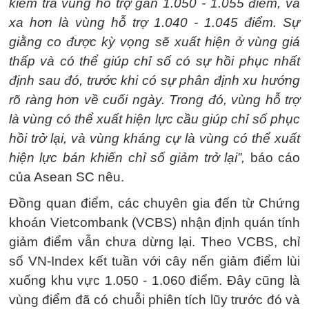
kiểm tra vùng hỗ trợ gần 1.050 - 1.055 điểm, và
xa hơn là vùng hỗ trợ 1.040 - 1.045 điểm. Sự
giằng co được kỳ vọng sẽ xuất hiện ở vùng giá
thấp và có thể giúp chỉ số có sự hồi phục nhất
định sau đó, trước khi có sự phân định xu hướng
rõ ràng hơn về cuối ngày. Trong đó, vùng hỗ trợ
là vùng có thể xuất hiện lực cầu giúp chỉ số phục
hồi trở lại, và vùng kháng cự là vùng có thể xuất
hiện lực bán khiến chỉ số giảm trở lại”,
báo cáo
của Asean SC nêu.
Đồng quan điểm, các chuyên gia đến từ Chứng
khoán Vietcombank (VCBS) nhận định quán tính
giảm điểm vẫn chưa dừng lại. Theo VCBS, chỉ
số VN-Index kết tuần với cây nến giảm điểm lùi
xuống khu vực 1.050 - 1.060 điểm. Đây cũng là
vùng điểm đã có chuỗi phiên tích lũy trước đó và