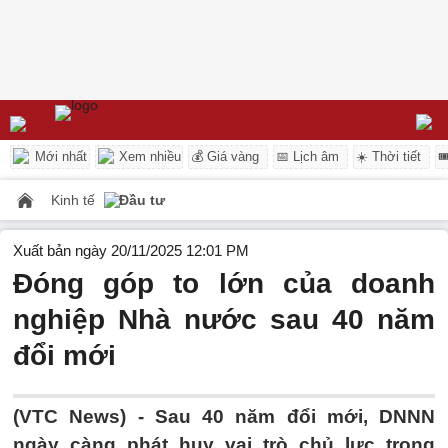
Mới nhất
Xem nhiều
💰 Giá vàng
📅 Lịch âm
☀️ Thời tiết

Kinh tế
Đầu tư
Xuất bản ngày 20/11/2025 12:01 PM
Đóng góp to lớn của doanh
nghiệp Nhà nước sau 40 năm
đổi mới
(VTC News) -
Sau 40 năm đổi mới, DNNN
ngày càng phát huy vai trò chủ lực trong