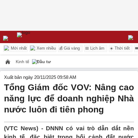
Mới nhất
Xem nhiều
💰 Giá vàng
📅 Lịch âm
☀️ Thời tiết

Kinh tế
Đầu tư
Xuất bản ngày 20/11/2025 09:58 AM
Tổng Giám đốc VOV: Nâng cao
năng lực để doanh nghiệp Nhà
nước luôn đi tiên phong
(VTC News) -
DNNN có vai trò dẫn dắt nền
kinh tế, đặc biệt trong bối cảnh đất nước