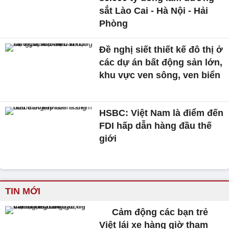
sắt Lào Cai - Hà Nội - Hải
Phòng
Đề nghị siết thiết kế đô thị ở
các dự án bất động sản lớn,
khu vực ven sông, ven biển
HSBC: Việt Nam là điểm đến
FDI hấp dẫn hàng đầu thế
giới
TIN MỚI
Cảm động các bạn trẻ
Việt lái xe hàng giờ tham