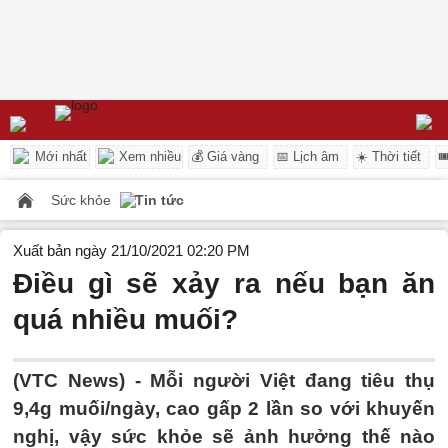
Mới nhất
Xem nhiều
💰 Giá vàng
📅 Lịch âm
☀️ Thời tiết

Sức khỏe
Tin tức
Xuất bản ngày 21/10/2021 02:20 PM
Điều gì sẽ xảy ra nếu bạn ăn
quá nhiều muối?
(VTC News) -
Mỗi người Việt đang tiêu thụ
9,4g muối/ngày, cao gấp 2 lần so với khuyến
nghị, vậy sức khỏe sẽ ảnh hưởng thế nào