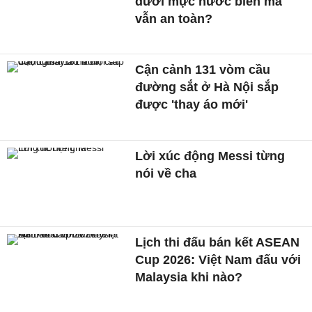
dưới mực nước biển mà
vẫn an toàn?
Cận cảnh 131 vòm cầu
đường sắt ở Hà Nội sắp
được 'thay áo mới'
Lời xúc động Messi từng
nói về cha
Lịch thi đấu bán kết ASEAN
Cup 2026: Việt Nam đấu với
Malaysia khi nào?