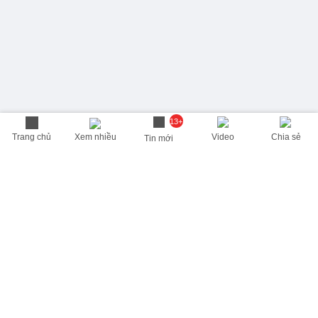
13+
Trang chủ
Xem nhiều
Video
Chia sẻ
Tin mới