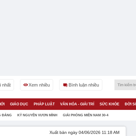
 nhất
Xem nhiều
Bình luận nhiều
IỚI
GIÁO DỤC
PHÁP LUẬT
VĂN HÓA - GIẢI TRÍ
SỨC KHỎE
ĐỜI S
G ĐẢNG
KỶ NGUYÊN VƯƠN MÌNH
GIẢI PHÓNG MIỀN NAM 30-4
Xuất bản ngày 04/06/2026 11:18 AM