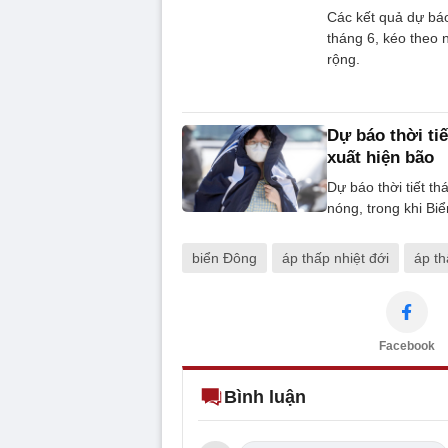
Các kết quả dự báo
tháng 6, kéo theo 
rộng.
Dự báo thời ti
xuất hiện bão
Dự báo thời tiết th
nóng, trong khi Bi
biển Đông
áp thấp nhiệt đới
áp th
Facebook
Bình luận