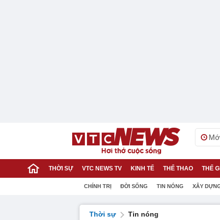
Mới
THỜI SỰ
VTC NEWS TV
KINH TẾ
THỂ THAO
THẾ G
CHÍNH TRỊ
ĐỜI SỐNG
TIN NÓNG
XÂY DỰN
Thời sự
Tin nóng