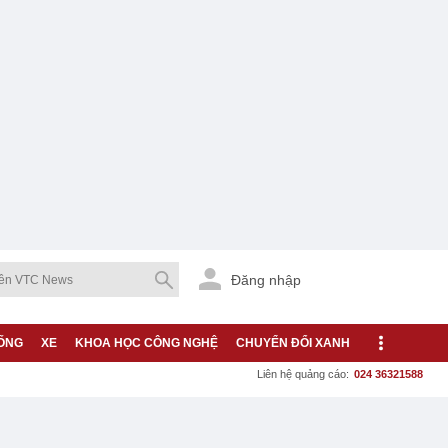
Đăng nhập
ỐNG
XE
KHOA HỌC CÔNG NGHỆ
CHUYỂN ĐỔI XANH
Liên hệ quảng cáo:
024 36321588