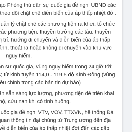
ạo Phòng thủ dân sự quốc gia đề nghị UBND các
theo dõi chặt chẽ diễn biến của áp thấp nhiệt đới.
uản lý chặt chẽ các phương tiện ra khơi; tổ chức
ác phương tiện, thuyền trưởng các tàu, thuyền
vị trí, hướng di chuyển và diễn biến của áp thấp
ánh, thoát ra hoặc không di chuyển vào khu vực
nguy hiểm.
 sự quốc gia, vùng nguy hiểm trong 24 giờ tới:
c; từ kinh tuyến 114,0 - 119,5 độ Kinh Đông (vùng
u chỉnh trong các bản tin dự báo).
n sẵn sàng lực lượng, phương tiện để triển khai
hộ, cứu nạn khi có tình huống.
uốc gia đề nghị VTV, VOV, TTXVN, hệ thống Đài
quan thông tin đại chúng từ Trung ương đến địa
ề diễn biến của áp thấp nhiệt đới đến các cấp