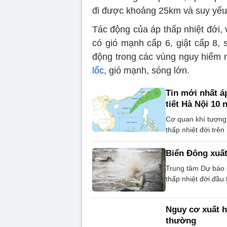
đi được khoảng 25km và suy yếu 
Tác động của áp thấp nhiệt đới, v
có gió mạnh cấp 6, giật cấp 8, s
động trong các vùng nguy hiểm n
lốc
, gió mạnh, sóng lớn.
Tin mới nhất á
tiết Hà Nội 10 
Cơ quan khí tượng 
thấp nhiệt đới trên
Biển Đông xuất
Trung tâm Dự báo 
thấp nhiệt đới đầu
Nguy cơ xuất hi
thường