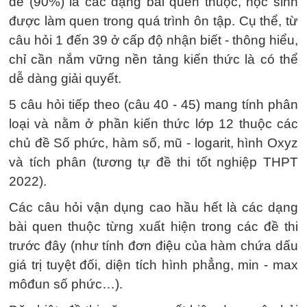
đề (90%) là các dạng bài quen thuộc, học sinh
được làm quen trong quá trình ôn tập. Cụ thể, từ
câu hỏi 1 đến 39 ở cấp độ nhận biết - thông hiểu,
chỉ cần nắm vững nền tảng kiến thức là có thể
dễ dàng giải quyết.
5 câu hỏi tiếp theo (câu 40 - 45) mang tính phân
loại và nằm ở phần kiến thức lớp 12 thuộc các
chủ đề Số phức, hàm số, mũ - logarit, hình Oxyz
và tích phân (tương tự đề thi tốt nghiệp THPT
2022).
Các câu hỏi vận dụng cao hầu hết là các dạng
bài quen thuộc từng xuất hiện trong các đề thi
trước đây (như tính đơn điệu của hàm chứa dấu
giá trị tuyệt đối, diện tích hình phẳng, min - max
môđun số phức…).