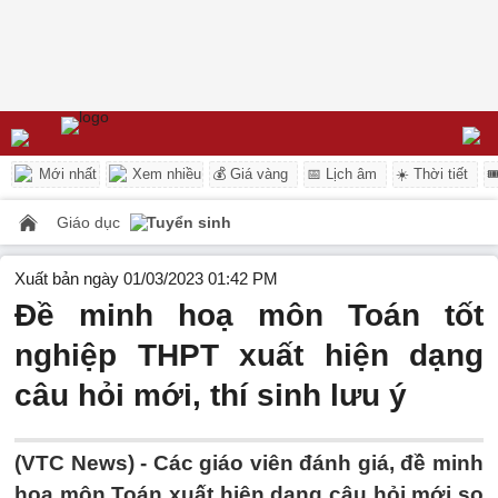
Mới nhất
Xem nhiều
💰 Giá vàng
📅 Lịch âm
☀️ Thời tiết

Giáo dục
Tuyển sinh
Xuất bản ngày 01/03/2023 01:42 PM
Đề minh hoạ môn Toán tốt
nghiệp THPT xuất hiện dạng
câu hỏi mới, thí sinh lưu ý
(VTC News) -
Các giáo viên đánh giá, đề minh
hoạ môn Toán xuất hiện dạng câu hỏi mới so