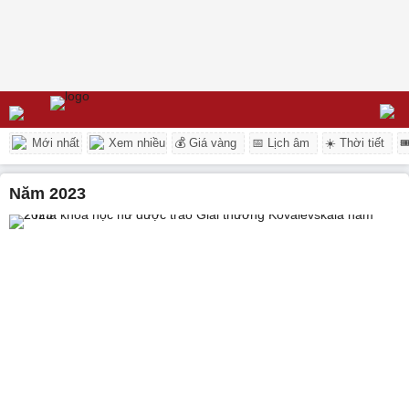
Mới nhất
Xem nhiều
💰 Giá vàng
📅 Lịch âm
☀️ Thời tiết

năm 2023