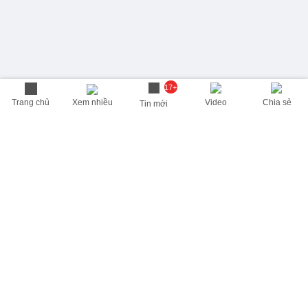
17+
Trang chủ
Xem nhiều
Video
Chia sẻ
Tin mới
THÔNG TIN HỮU ÍCH