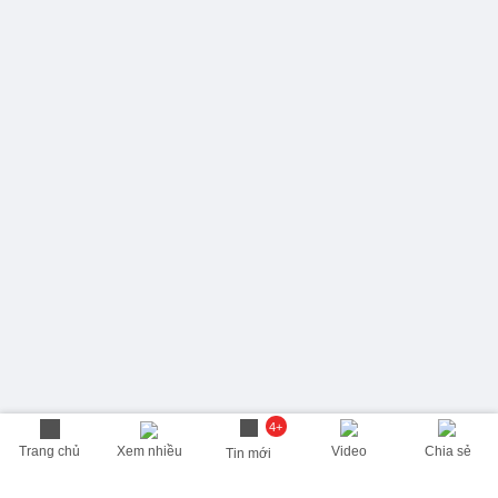
4+
Trang chủ
Xem nhiều
Video
Chia sẻ
Tin mới