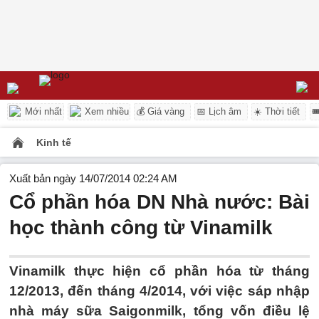
Mới nhất
Xem nhiều
💰 Giá vàng
📅 Lịch âm
☀️ Thời tiết

Kinh tế
Xuất bản ngày 14/07/2014 02:24 AM
Cổ phần hóa DN Nhà nước: Bài
học thành công từ Vinamilk
Vinamilk thực hiện cổ phần hóa từ tháng
12/2013, đến tháng 4/2014, với việc sáp nhập
nhà máy sữa Saigonmilk, tổng vốn điều lệ