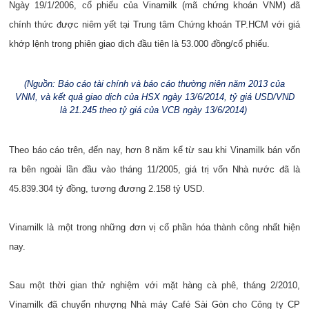
Ngày 19/1/2006, cổ phiếu của Vinamilk (mã chứng khoán VNM) đã
chính thức được niêm yết tại Trung tâm Chứng khoán TP.HCM với giá
khớp lệnh trong phiên giao dịch đầu tiên là 53.000 đồng/cổ phiếu.
(Nguồn: Báo cáo tài chính và báo cáo thường niên năm 2013 của
VNM, và kết quả giao dịch của HSX ngày 13/6/2014, tỷ giá USD/VND
là 21.245 theo tỷ giá của VCB ngày 13/6/2014)
Theo báo cáo trên, đến nay, hơn 8 năm kể từ sau khi Vinamilk bán vốn
ra bên ngoài lần đầu vào tháng 11/2005, giá trị vốn Nhà nước đã là
45.839.304 tỷ đồng, tương đương 2.158 tỷ USD.
Vinamilk là một trong những đơn vị cổ phần hóa thành công nhất hiện
nay.
Sau một thời gian thử nghiệm với mặt hàng cà phê, tháng 2/2010,
Vinamilk đã chuyển nhượng Nhà máy Café Sài Gòn cho Công ty CP