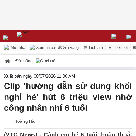
Mới nhất
Xem nhiều
💰 Giá vàng
📅 Lịch âm
☀️ Thời tiết

Đời sống
Giới trẻ
Xuất bản ngày 08/07/2026 11:00 AM
Clip 'hướng dẫn sử dụng khối
nghỉ hè' hút 6 triệu view nhờ
công nhân nhí 6 tuổi
Hoàng Hà
(VTC News) -
Cảnh em bé 6 tuổi thoăn thoắt