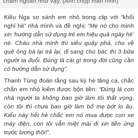
chăm ngoan như vậy. (Ảnh chụp màn hình)
Kiều Nga so sánh em nhỏ trong clip với “khối
nghỉ hè” nhà mình và đề nghị: “
Mẹ nó cho mình
xin ‘hướng dẫn sử dụng trẻ em hiệu quả ngày hè’
nè. Cháu nhà mình thì siêu quậy phá, cho về
quê ông bà lại trả lại, đi sang chú bác thì 3 bữa
người ta đuổi. Đúng là cái gì trong đời cũng cần
có hướng dẫn sử dụng”.
Thanh Tùng đoán rằng sau kỳ hè tăng ca, chắc
chắn em nhỏ kiếm được bộn tiền:
“Đúng là con
nhà người ta không bao giờ làm tôi thất vọng,
còn tôi thì chưa bao giờ làm bố mẹ bớt lo âu.
Kiểu này hết hè chắc em nó mua được con xe
máy điện, còn tôi vẫn miệt mài đi xin tiền ứng
trước lương thôi!”.