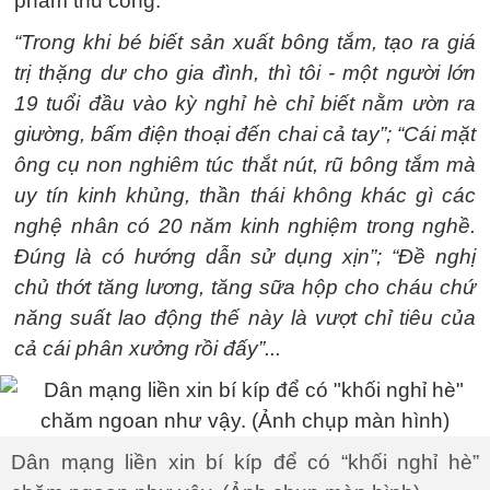
phẩm thủ công.
“Trong khi bé biết sản xuất bông tắm, tạo ra giá
trị thặng dư cho gia đình, thì tôi - một người lớn
19 tuổi đầu vào kỳ nghỉ hè chỉ biết nằm ườn ra
giường, bấm điện thoại đến chai cả tay”; “Cái mặt
ông cụ non nghiêm túc thắt nút, rũ bông tắm mà
uy tín kinh khủng, thần thái không khác gì các
nghệ nhân có 20 năm kinh nghiệm trong nghề.
Đúng là có hướng dẫn sử dụng xịn”; “Đề nghị
chủ thớt tăng lương, tăng sữa hộp cho cháu chứ
năng suất lao động thế này là vượt chỉ tiêu của
cả cái phân xưởng rồi đấy”...
Dân mạng liền xin bí kíp để có “khối nghỉ hè”