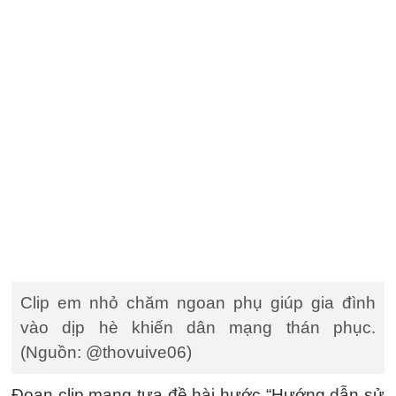
Clip em nhỏ chăm ngoan phụ giúp gia đình
vào dịp hè khiến dân mạng thán phục.
(Nguồn: @thovuive06)
Đoạn clip mang tựa đề hài hước “Hướng dẫn sử