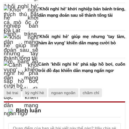
'Khối nghỉ hè' khởi nghiệp bán bánh tráng,
dân mạng đoán sau sẽ thành tổng tài
'Khối nghỉ hè' giúp mẹ nhưng 'tay làm,
hàm ăn vụng' khiến dân mạng cười bò
Cảnh 'khối nghỉ hè' phá sập hồ bơi, cuốn
trôi đồ đạc khiến dân mạng ngẩn ngơ
bé trai
kỳ nghỉ hè
ngoan ngoãn
chăm chỉ
Bình luận