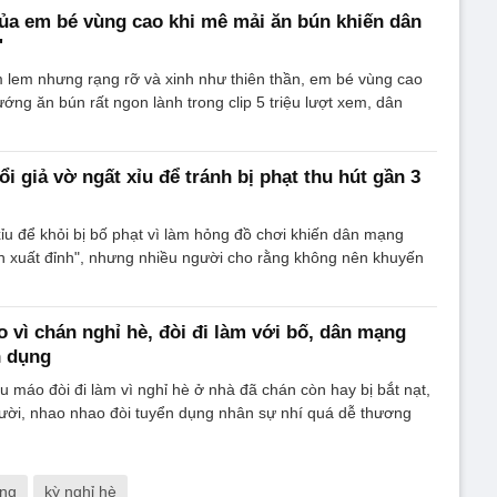
của em bé vùng cao khi mê mải ăn bún khiến dân
'
 lem nhưng rạng rỡ và xinh như thiên thần, em bé vùng cao
ướng ăn bún rất ngon lành trong clip 5 triệu lượt xem, dân
uổi giả vờ ngất xỉu để tránh bị phạt thu hút gần 3
xỉu để khỏi bị bố phạt vì làm hỏng đồ chơi khiến dân mạng
ễn xuất đỉnh", nhưng nhiều người cho rằng không nên khuyến
 vì chán nghỉ hè, đòi đi làm với bố, dân mạng
n dụng
u máo đòi đi làm vì nghỉ hè ở nhà đã chán còn hay bị bắt nạt,
ười, nhao nhao đòi tuyển dụng nhân sự nhí quá dễ thương
ụng
kỳ nghỉ hè