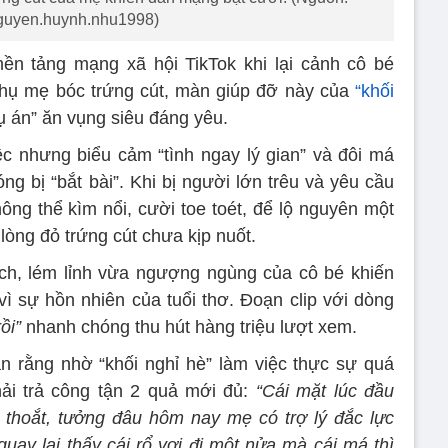
uyen.huynh.nhu1998)
nền tảng mạng xã hội TikTok khi lại cảnh cô bé
phụ mẹ bóc trứng cút, màn giúp đỡ này của
“khối
ụ án” ăn vụng siêu đáng yêu.
c nhưng biểu cảm “tình ngay lý gian” và đôi má
g bị “bắt bài”. Khi bị người lớn trêu và yêu cầu
ông thể kìm nổi, cười toe toét, để lộ nguyên một
lòng đỏ trứng cút chưa kịp nuốt.
ịch, lém lỉnh vừa ngượng ngùng của cô bé khiến
ì sự hồn nhiên của tuổi thơ. Đoạn clip với dòng
ồi”
nhanh chóng thu hút hàng triệu lượt xem.
 rằng nhờ “khối nghỉ hè” làm việc thực sự quá
hải trả công tận 2 quả mới đủ:
“Cái mặt lúc đầu
n thoắt, tưởng đâu hôm nay mẹ có trợ lý đắc lực
uay lại thấy cái rổ vơi đi một nửa mà cái má thì