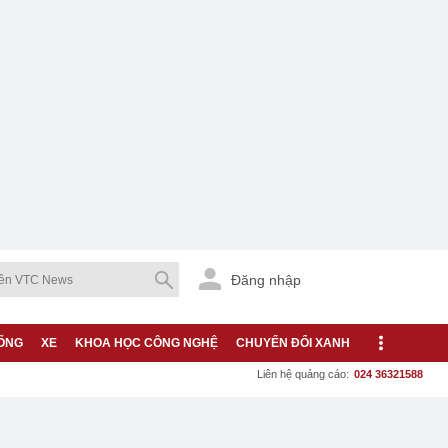
Đăng nhập
ỐNG
XE
KHOA HỌC CÔNG NGHỆ
CHUYỂN ĐỔI XANH
Liên hệ quảng cáo:
024 36321588