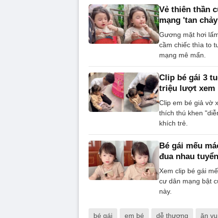
Vẻ thiên thần 
mạng 'tan chảy
Gương mặt hơi lấm
cầm chiếc thìa to t
mạng mê mẩn.
Clip bé gái 3 t
triệu lượt xem
Clip em bé giả vờ 
thích thú khen "di
khích trẻ.
Bé gái mếu máo
đua nhau tuyể
Xem clip bé gái mế
cư dân mạng bật c
này.
bé gái
em bé
dễ thương
ăn v