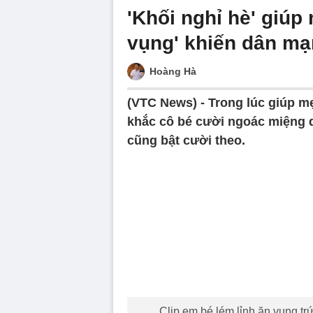
'Khối nghỉ hè' giúp
vụng' khiến dân mạ
Hoàng Hà
(VTC News) -
Trong lúc giúp mẹ
khắc cô bé cười ngoác miệng d
cũng bật cười theo.
Volume
90%
Clip em bé lém lỉnh ăn vụng t