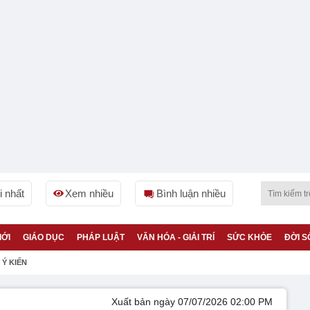
 nhất
Xem nhiều
Bình luận nhiều
IỚI
GIÁO DỤC
PHÁP LUẬT
VĂN HÓA - GIẢI TRÍ
SỨC KHỎE
ĐỜI S
Ý KIẾN
Xuất bản ngày 07/07/2026 02:00 PM