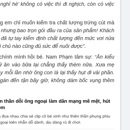
nghỉ hè’ không có việc thì đi nghịch, còn có việc
g em chỉ muốn kiểm tra chất lượng trứng cút mà
 nhưng bao trọn gói đầu ra của sản phẩm! Khách
đã tự tay kiểm định chất lượng đến mức vơi nửa
i chủ nào cũng đủ sức để nuôi được”.
 chính mình hồi bé. Nam Phạm tâm sự:
“Ăn kiểu
 ăn vào bữa lại chẳng thấy thèm nữa. Xưa mẹ
 mỗi lần nhờ ông con là lại thấy hụt đi vài phần.
ngán đến tận bây giờ, không dám bốc vụng thêm
iên thần dỗi ông ngoại làm dân mạng mê mệt, hút
xem
ua nhau chia sẻ clip cô bé xinh như thiên thần phụng phịu
ngoại kiên nhẫn dỗ dành, dịu dàng rủ đi chơi.