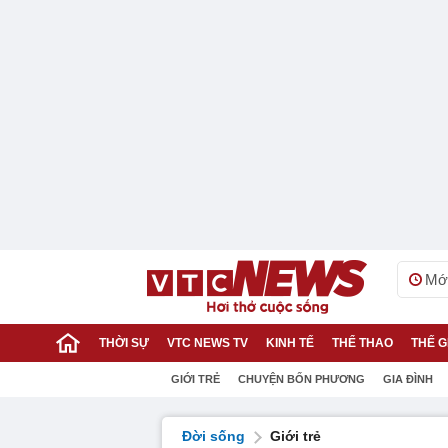
Mới
THỜI SỰ
VTC NEWS TV
KINH TẾ
THỂ THAO
THẾ G
GIỚI TRẺ
CHUYỆN BỐN PHƯƠNG
GIA ĐÌNH
Đời sống
Giới trẻ