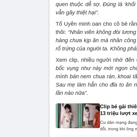
quen thuộc dễ sợ. Đúng là ‘khối 
vẫn gây thiệt hại”.
Tố Uyên minh oan cho cô bé rằn
thôi:
“Nhân viên không đòi lương
hàng chưa kịp ăn mà nhân công 
rổ trứng của người ta. Không phả
Xem clip, nhiều người nhớ đến
bốc vụng như này mới ngon chứ
mình bán nem chua rán, khoai tây
Sau mẹ làm hẳn cho đĩa to ăn 
lần nào nữa”.
Clip bé gái th
13 triệu lượt 
Cư dân mạng đang đ
dỗi, trong khi ông 