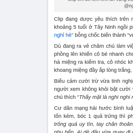
@ng
Clip đang dược yêu thích trên 
khoảng 5 tuổi ở Tây Ninh ngồi 
nghỉ hè”
bỗng chốc biến thành “v
Dù đang ra vẻ chăm chú làm việ
phồng lên khiến cô bé nhanh chón
há miệng ra kiểm tra, cô nhóc kh
khoang miệng đầy ắp lòng trắng, 
Biểu cảm cười trừ vừa tinh ngh
người xem không khỏi bật cười v
chú thích “
Thấy mặt là nghi nghi r
Cư dân mạng hài hước bình luận
tốn kém, bóc 1 quả trứng thì p
trông quá uy tín, tay chân thoă
phụ bếp. Ai dè đâu vừa quay đi q