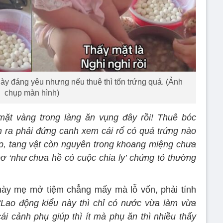
ày đáng yêu nhưng nếu thuê thì tốn trứng quá. (Ảnh
chụp màn hình)
ặt vàng trong làng ăn vụng đây rồi! Thuê bóc
h ra phải đứng canh xem cái rổ có quả trứng nào
p, tang vật còn nguyên trong khoang miệng chưa
bơ ‘như chưa hề có cuộc chia ly’ chứng tỏ thường
này mẹ mở tiệm chẳng mấy mà lỗ vốn, phải tính
“Lao động kiểu này thì chỉ có nước vừa làm vừa
cái cảnh phụ giúp thì ít mà phụ ăn thì nhiều thấy