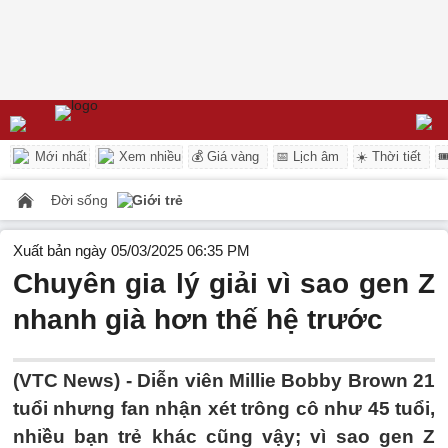
Mới nhất
Xem nhiều
💰 Giá vàng
📅 Lịch âm
☀️ Thời tiết

Đời sống
Giới trẻ
Xuất bản ngày 05/03/2025 06:35 PM
Chuyên gia lý giải vì sao gen Z
nhanh già hơn thế hệ trước
(VTC News) -
Diễn viên Millie Bobby Brown 21
tuổi nhưng fan nhận xét trông cô như 45 tuổi,
nhiều bạn trẻ khác cũng vậy; vì sao gen Z