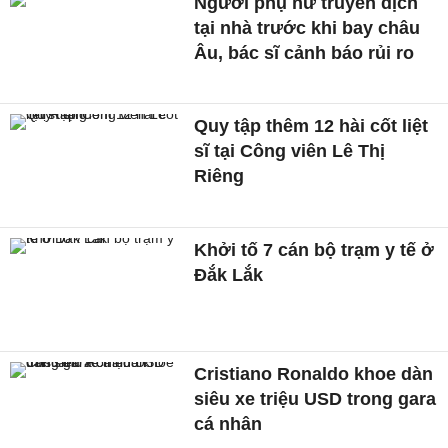
Người phụ nữ truyền dịch
tại nhà trước khi bay châu
Âu, bác sĩ cảnh báo rủi ro
Quy tập thêm 12 hài cốt liệt
sĩ tại Công viên Lê Thị
Riêng
Khởi tố 7 cán bộ trạm y tế ở
Đắk Lắk
Cristiano Ronaldo khoe dàn
siêu xe triệu USD trong gara
cá nhân