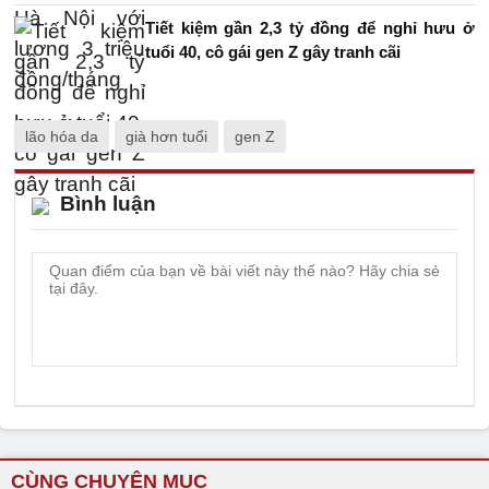
Tiết kiệm gần 2,3 tỷ đồng để nghỉ hưu ở
tuổi 40, cô gái gen Z gây tranh cãi
lão hóa da
già hơn tuổi
gen Z
Bình luận
CÙNG CHUYÊN MỤC