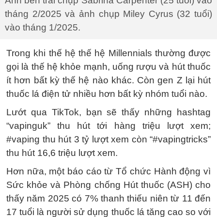
Ảnh bên trái chụp Sabrina Carpenter (25 tuổi) vào
tháng 2/2025 và ảnh chụp Miley Cyrus (32 tuổi)
vào tháng 1/2025.
Trong khi thế hệ thế hệ Millennials thường được
gọi là thế hệ khỏe mạnh, uống rượu và hút thuốc
ít hơn bất kỳ thế hệ nào khác. Còn gen Z lại hút
thuốc lá điện tử nhiều hơn bất kỳ nhóm tuổi nào.
Lướt qua TikTok, bạn sẽ thấy những hashtag
“vapinguk” thu hút tới hàng triệu lượt xem;
#vaping thu hút 3 tỷ lượt xem còn “#vapingtricks”
thu hút 16,6 triệu lượt xem.
Hơn nữa, một báo cáo từ Tổ chức Hành động vì
Sức khỏe và Phòng chống Hút thuốc (ASH) cho
thấy năm 2025 có 7% thanh thiếu niên từ 11 đến
17 tuổi là người sử dụng thuốc lá tăng cao so với