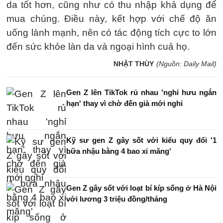
da tốt hơn, cũng như có thu nhập khả dụng để
mua chúng. Điều này, kết hợp với chế độ ăn
uống lành mạnh, nên có tác động tích cực to lớn
đến sức khỏe làn da và ngoại hình cuả họ.
NHẬT THÙY
(Nguồn: Daily Mail)
Gen Z lên TikTok rủ nhau 'nghỉ hưu ngắn
hạn' thay vì chờ đến già mới nghỉ
Kỹ sư gen Z gây sốt với kiểu quy đổi '1
bữa nhậu bằng 4 bao xi măng'
Gen Z gây sốt với loạt bí kíp sống ở Hà Nội
với lương 3 triệu đồng/tháng