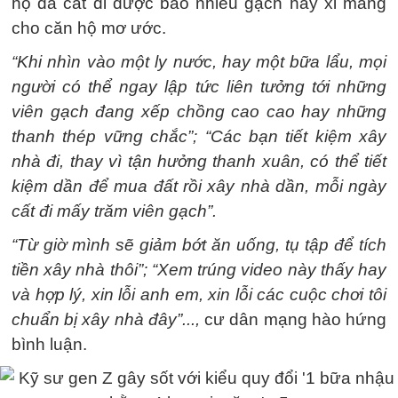
họ đã cất đi được bao nhiêu gạch hay xi măng
cho căn hộ mơ ước.
“Khi nhìn vào một ly nước, hay một bữa lẩu, mọi
người có thể ngay lập tức liên tưởng tới những
viên gạch đang xếp chồng cao cao hay những
thanh thép vững chắc”; “Các bạn tiết kiệm xây
nhà đi, thay vì tận hưởng thanh xuân, có thể tiết
kiệm dần để mua đất rồi xây nhà dần, mỗi ngày
cất đi mấy trăm viên gạch”.
“Từ giờ mình sẽ giảm bớt ăn uống, tụ tập để tích
tiền xây nhà thôi”; “Xem trúng video này thấy hay
và hợp lý, xin lỗi anh em, xin lỗi các cuộc chơi tôi
chuẩn bị xây nhà đây”...,
cư dân mạng hào hứng
bình luận.