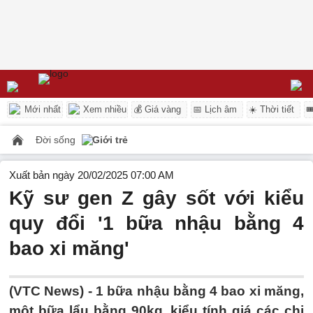
Mới nhất
Xem nhiều
💰 Giá vàng
📅 Lịch âm
☀️ Thời tiết

Đời sống
Giới trẻ
Xuất bản ngày 20/02/2025 07:00 AM
Kỹ sư gen Z gây sốt với kiểu
quy đổi '1 bữa nhậu bằng 4
bao xi măng'
(VTC News) -
1 bữa nhậu bằng 4 bao xi măng,
một bữa lẩu bằng 90kg, kiểu tính giá các chi