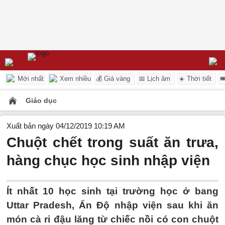
Mới nhất
Xem nhiều
💰 Giá vàng
📅 Lịch âm
☀️ Thời tiết

Giáo dục
Xuất bản ngày 04/12/2019 10:19 AM
Chuột chết trong suất ăn trưa,
hàng chục học sinh nhập viện
Ít nhất 10 học sinh tại trường học ở bang
Uttar Pradesh, Ấn Độ nhập viện sau khi ăn
món cà ri đậu lăng từ chiếc nồi có con chuột