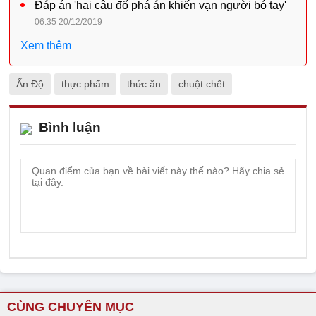
Đáp án 'hai câu đố phá án khiến vạn người bó tay'
06:35 20/12/2019
Xem thêm
Ấn Độ
thực phẩm
thức ăn
chuột chết
Bình luận
CÙNG CHUYÊN MỤC