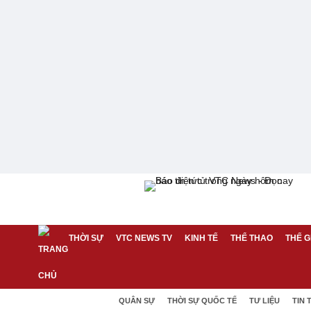
THỜI SỰ
VTC NEWS TV
KINH TẾ
THỂ THAO
THẾ G
QUÂN SỰ
THỜI SỰ QUỐC TẾ
TƯ LIỆU
TIN 