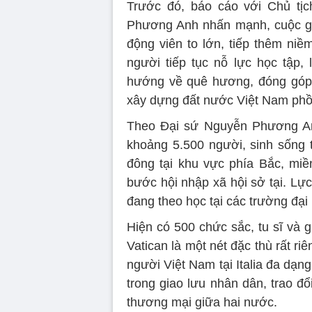
Trước đó, báo cáo với Chủ tịc
Phương Anh nhấn mạnh, cuộc gặ
động viên to lớn, tiếp thêm niềm
người tiếp tục nỗ lực học tập,
hướng về quê hương, đóng góp t
xây dựng đất nước Việt Nam phồ
Theo Đại sứ Nguyễn Phương Anh
khoảng 5.500 người, sinh sống t
đông tại khu vực phía Bắc, miề
bước hội nhập xã hội sở tại. Lự
đang theo học tại các trường đại 
Hiện có 500 chức sắc, tu sĩ và 
Vatican là một nét đặc thù rất ri
người Việt Nam tại Italia đa dạ
trong giao lưu nhân dân, trao đ
thương mại giữa hai nước.