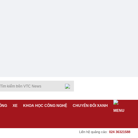
ỐNG
XE
KHOA HỌC CÔNG NGHỆ
CHUYỂN ĐỔI XANH
Liên hệ quảng cáo:
024 36321588