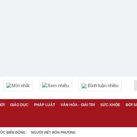
Mới nhất
Xem nhiều
Bình luận nhiều
IỚI
GIÁO DỤC
PHÁP LUẬT
VĂN HÓA - GIẢI TRÍ
SỨC KHỎE
ĐỜI S
TỨC BIỂN ĐÔNG
NGƯỜI VIỆT BỐN PHƯƠNG