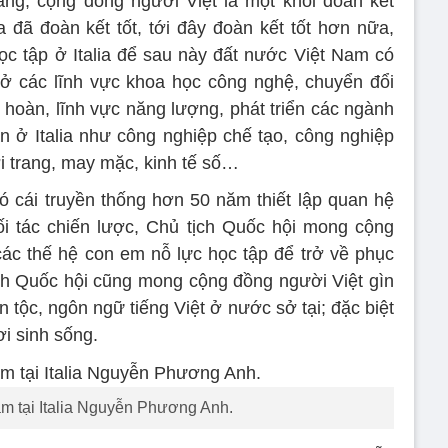
ng, cộng đồng người Việt là một khối đoàn kết
ua đã đoàn kết tốt, tới đây đoàn kết tốt hơn nữa,
c tập ở Italia để sau này đất nước Việt Nam có
ở các lĩnh vực khoa học công nghệ, chuyển đổi
n hoàn, lĩnh vực năng lượng, phát triển các ngành
 ở Italia như công nghiệp chế tạo, công nghiệp
i trang, may mặc, kinh tế số…
ó cái truyền thống hơn 50 năm thiết lập quan hệ
i tác chiến lược, Chủ tịch Quốc hội mong cộng
các thế hệ con em nỗ lực học tập để trở về phục
ch Quốc hội cũng mong cộng đồng người Việt gìn
 tộc, ngôn ngữ tiếng Việt ở nước sở tại; đặc biệt
i sinh sống.
am tại Italia Nguyễn Phương Anh.