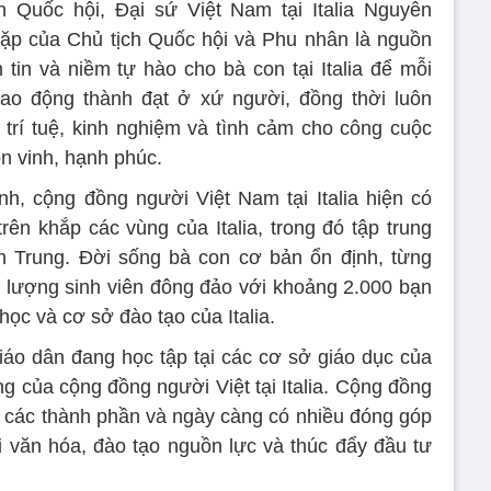
h Quốc hội, Đại sứ Việt Nam tại Italia Nguyễn
p của Chủ tịch Quốc hội và Phu nhân là nguồn
 tin và niềm tự hào cho bà con tại Italia để mỗi
 lao động thành đạt ở xứ người, đồng thời luôn
rí tuệ, kinh nghiệm và tình cảm cho công cuộc
n vinh, hạnh phúc.
, cộng đồng người Việt Nam tại Italia hiện có
rên khắp các vùng của Italia, trong đó tập trung
n Trung. Đời sống bà con cơ bản ổn định, từng
c lượng sinh viên đông đảo với khoảng 2.000 bạn
học và cơ sở đào tạo của Italia.
giáo dân đang học tập tại các cơ sở giáo dục của
êng của cộng đồng người Việt tại Italia. Cộng đồng
ng các thành phần và ngày càng có nhiều đóng góp
ổi văn hóa, đào tạo nguồn lực và thúc đẩy đầu tư