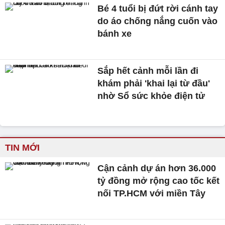
Bé 4 tuổi bị đứt rời cánh tay
do áo chống nắng cuốn vào
bánh xe
Sắp hết cảnh mỗi lần đi
khám phải 'khai lại từ đầu'
nhờ Sổ sức khỏe điện tử
TIN MỚI
Cận cảnh dự án hơn 36.000
tỷ đồng mở rộng cao tốc kết
nối TP.HCM với miền Tây