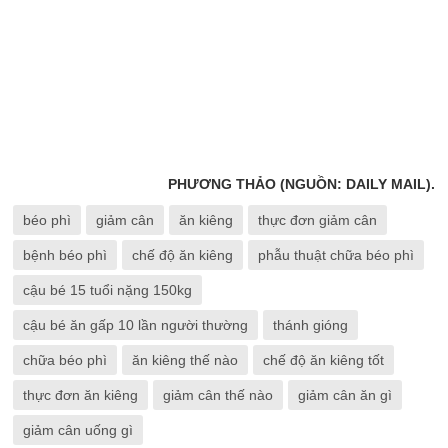
PHƯƠNG THẢO (NGUỒN: DAILY MAIL).
béo phì
giảm cân
ăn kiêng
thực đơn giảm cân
bệnh béo phì
chế độ ăn kiêng
phẫu thuật chữa béo phì
cậu bé 15 tuổi nặng 150kg
cậu bé ăn gấp 10 lần người thường
thánh gióng
chữa béo phì
ăn kiêng thế nào
chế độ ăn kiêng tốt
thực đơn ăn kiêng
giảm cân thế nào
giảm cân ăn gì
giảm cân uống gì