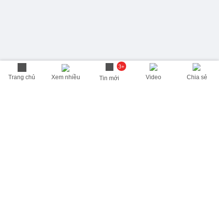
3+
Trang chủ
Xem nhiều
Video
Chia sẻ
Tin mới