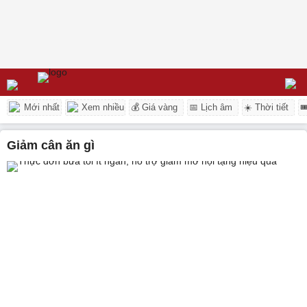
Mới nhất
Xem nhiều
💰 Giá vàng
📅 Lịch âm
☀️ Thời tiết

giảm cân ăn gì