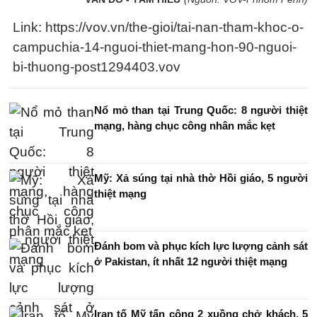
Link: https://vov.vn/the-gioi/tai-nan-tham-khoc-o-
campuchia-14-nguoi-thiet-mang-hon-90-nguoi-
bi-thuong-post1294403.vov
Nổ mỏ than tại Trung Quốc: 8 người thiệt
mạng, hàng chục công nhân mắc kẹt
Mỹ: Xả súng tại nhà thờ Hồi giáo, 5 người
thiệt mạng
Đánh bom và phục kích lực lượng cảnh sát
ở Pakistan, ít nhất 12 người thiệt mạng
Iran tố Mỹ tấn công 2 xuồng chở khách, 5