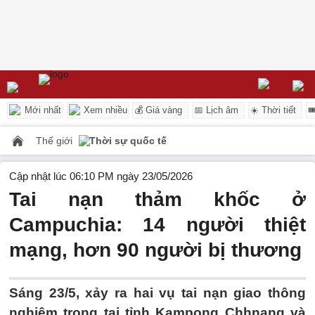
Mới nhất
Xem nhiều
💰 Giá vàng
📅 Lịch âm
☀️ Thời tiết

Thế giới
Thời sự quốc tế
Cập nhật lúc 06:10 PM ngày 23/05/2026
Tai nạn thảm khốc ở
Campuchia: 14 người thiệt
mạng, hơn 90 người bị thương
Sáng 23/5, xảy ra hai vụ tai nạn giao thông
nghiêm trọng tại tỉnh Kampong Chhnang và