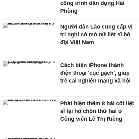
công trình dân dụng Hải
Phòng
Người dân Lào cung cấp vị
trí nghi có mộ nữ liệt sĩ bộ
đội Việt Nam
Cách biến iPhone thành
điện thoại 'cục gạch', giúp
trẻ cai nghiện mạng xã hội
Phát hiện thêm 8 hài cốt liệt
sĩ tại hố chôn thứ hai ở
Công viên Lê Thị Riêng