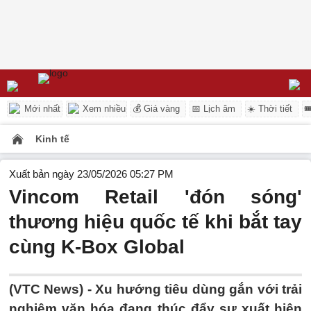
Mới nhất
Xem nhiều
💰 Giá vàng
📅 Lịch âm
☀️ Thời tiết

Kinh tế
Xuất bản ngày 23/05/2026 05:27 PM
Vincom Retail 'đón sóng'
thương hiệu quốc tế khi bắt tay
cùng K-Box Global
(VTC News) -
Xu hướng tiêu dùng gắn với trải
nghiệm văn hóa đang thúc đẩy sự xuất hiện