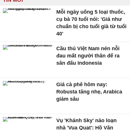
TIN MỚI
Mỗi ngày uống 5 loại thuốc,
cụ bà 70 tuổi nói: 'Giá như
chuẩn bị cho tuổi già từ tuổi
40'
Cầu thủ Việt Nam nén nỗi
đau mất người thân để ra
sân đấu Indonesia
Giá cà phê hôm nay:
Robusta tăng nhẹ, Arabica
giảm sâu
Vụ 'Khánh Sky' náo loạn
nhà 'Vua Quạt': Hồ Văn