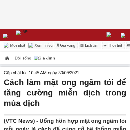
Mới nhất
Xem nhiều
💰 Giá vàng
📅 Lịch âm
☀️ Thời tiết

Đời sống
Gia đình
Cập nhật lúc 10:45 AM ngày 30/09/2021
Cách làm mật ong ngâm tỏi để
tăng cường miễn dịch trong
mùa dịch
(VTC News) -
Uống hỗn hợp mật ong ngâm tỏi
mỗi ngày là cách để củng cố hệ thống miễn