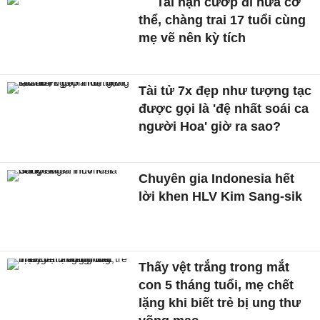
Tai nạn cướp đi nửa cơ
thể, chàng trai 17 tuổi cùng
mẹ vẽ nên kỳ tích
Tài tử 7x đẹp như tượng tạc
được gọi là 'đệ nhất soái ca
người Hoa' giờ ra sao?
Chuyên gia Indonesia hết
lời khen HLV Kim Sang-sik
Thấy vệt trắng trong mắt
con 5 tháng tuổi, mẹ chết
lặng khi biết trẻ bị ung thư