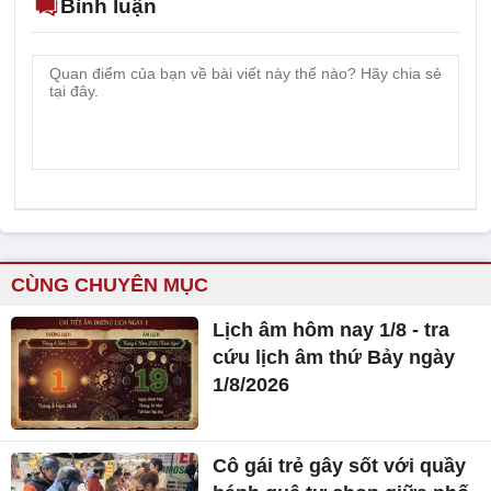
Bình luận
CÙNG CHUYÊN MỤC
Lịch âm hôm nay 1/8 - tra
cứu lịch âm thứ Bảy ngày
1/8/2026
Cô gái trẻ gây sốt với quầy