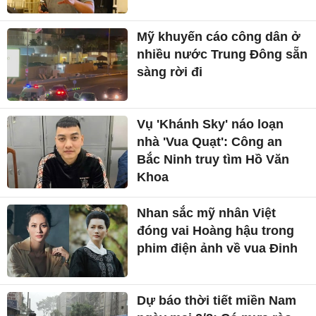
Mỹ khuyến cáo công dân ở
nhiều nước Trung Đông sẵn
sàng rời đi
Vụ 'Khánh Sky' náo loạn
nhà 'Vua Quạt': Công an
Bắc Ninh truy tìm Hồ Văn
Khoa
Nhan sắc mỹ nhân Việt
đóng vai Hoàng hậu trong
phim điện ảnh về vua Đinh
Dự báo thời tiết miền Nam