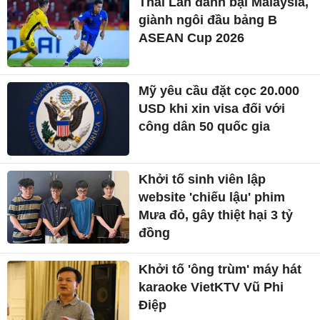
Thái Lan đánh bại Malaysia,
giành ngôi đầu bảng B
ASEAN Cup 2026
Mỹ yêu cầu đặt cọc 20.000
USD khi xin visa đối với
công dân 50 quốc gia
Khởi tố sinh viên lập
website 'chiếu lậu' phim
Mưa đỏ, gây thiệt hại 3 tỷ
đồng
Khởi tố 'ông trùm' máy hát
karaoke VietKTV Vũ Phi
Điệp