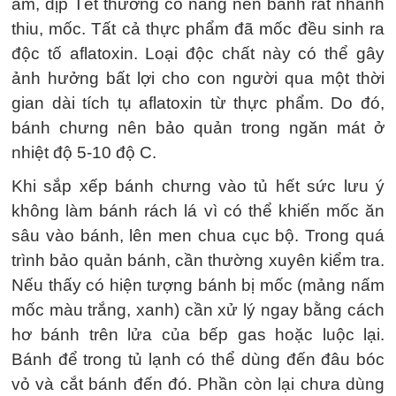
ẩm, dịp Tết thường có nắng nên bánh rất nhanh
thiu, mốc. Tất cả thực phẩm đã mốc đều sinh ra
độc tố aflatoxin. Loại độc chất này có thể gây
ảnh hưởng bất lợi cho con người qua một thời
gian dài tích tụ aflatoxin từ thực phẩm. Do đó,
bánh chưng nên bảo quản trong ngăn mát ở
nhiệt độ 5-10 độ C.
Khi sắp xếp bánh chưng vào tủ hết sức lưu ý
không làm bánh rách lá vì có thể khiến mốc ăn
sâu vào bánh, lên men chua cục bộ. Trong quá
trình bảo quản bánh, cần thường xuyên kiểm tra.
Nếu thấy có hiện tượng bánh bị mốc (mảng nấm
mốc màu trắng, xanh) cần xử lý ngay bằng cách
hơ bánh trên lửa của bếp gas hoặc luộc lại.
Bánh để trong tủ lạnh có thể dùng đến đâu bóc
vỏ và cắt bánh đến đó. Phần còn lại chưa dùng