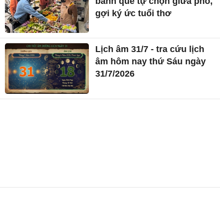
bánh quê tự chọn giữa phố,
gợi ký ức tuổi thơ
Lịch âm 31/7 - tra cứu lịch
âm hôm nay thứ Sáu ngày
31/7/2026