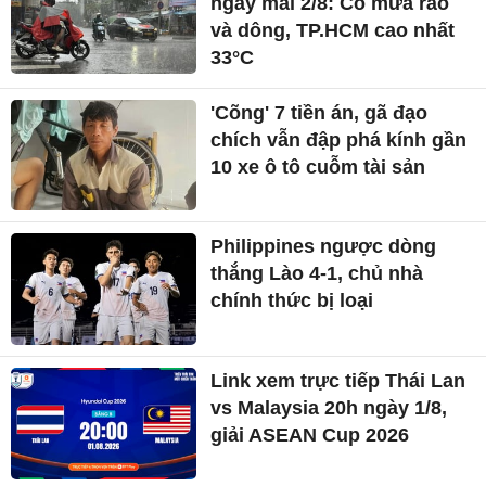
ngày mai 2/8: Có mưa rào
và dông, TP.HCM cao nhất
33°C
'Cõng' 7 tiền án, gã đạo
chích vẫn đập phá kính gần
10 xe ô tô cuỗm tài sản
Philippines ngược dòng
thắng Lào 4-1, chủ nhà
chính thức bị loại
Link xem trực tiếp Thái Lan
vs Malaysia 20h ngày 1/8,
giải ASEAN Cup 2026