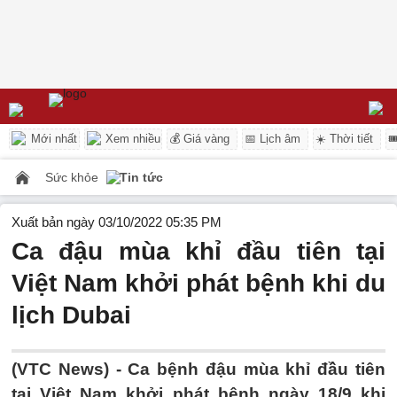
Mới nhất
Xem nhiều
💰 Giá vàng
📅 Lịch âm
☀️ Thời tiết

Sức khỏe
Tin tức
Xuất bản ngày 03/10/2022 05:35 PM
Ca đậu mùa khỉ đầu tiên tại
Việt Nam khởi phát bệnh khi du
lịch Dubai
(VTC News) -
Ca bệnh đậu mùa khỉ đầu tiên
tại Việt Nam khởi phát bệnh ngày 18/9 khi