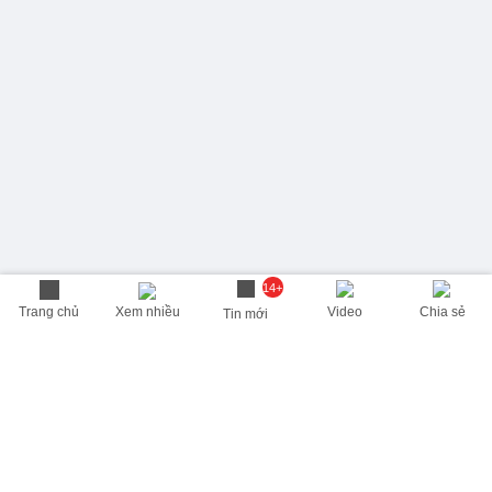
14+
Trang chủ
Xem nhiều
Video
Chia sẻ
Tin mới