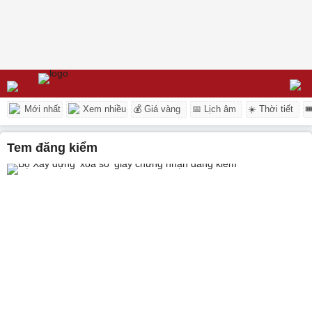
Mới nhất
Xem nhiều
💰 Giá vàng
📅 Lịch âm
☀️ Thời tiết

tem đăng kiểm