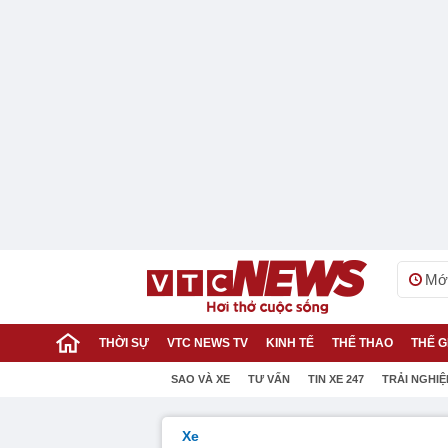
Mới
THỜI SỰ
VTC NEWS TV
KINH TẾ
THỂ THAO
THẾ G
SAO VÀ XE
TƯ VẤN
TIN XE 247
TRẢI NGHI
Xe