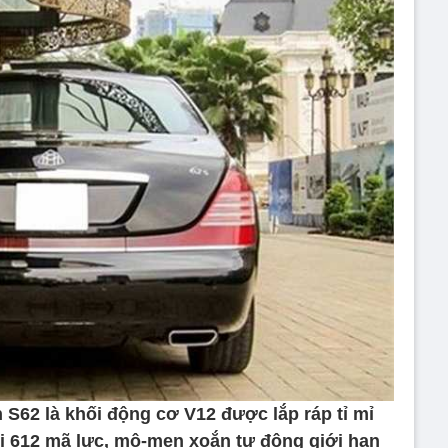
 S62 là khối động cơ V12 được lắp ráp tỉ mỉ
ới 612 mã lực, mô-men xoắn tự động giới hạn