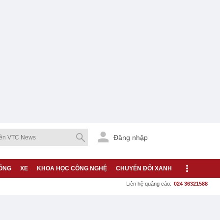
Đăng nhập
ỐNG
XE
KHOA HỌC CÔNG NGHỆ
CHUYỂN ĐỔI XANH
Liên hệ quảng cáo:
024 36321588