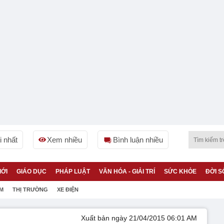
 nhất
Xem nhiều
Bình luận nhiều
IỚI
GIÁO DỤC
PHÁP LUẬT
VĂN HÓA - GIẢI TRÍ
SỨC KHỎE
ĐỜI S
ỆM
THỊ TRƯỜNG
XE ĐIỆN
Xuất bản ngày 21/04/2015 06:01 AM