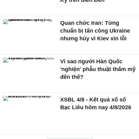
Kỳ trên biển Đen
Quan chức Iran: Từng
chuẩn bị tấn công Ukraine
nhưng hủy vì Kiev xin lỗi
Vì sao người Hàn Quốc
'nghiện' phẫu thuật thẩm mỹ
đến thế?
XSBL 4/8 - Kết quả xổ số
Bạc Liêu hôm nay 4/8/2026