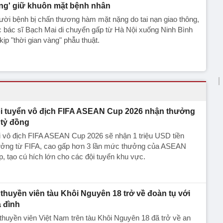
ng' giữ khuôn mặt bệnh nhân
ời bệnh bị chấn thương hàm mặt nặng do tai nạn giao thông,
 bác sĩ Bạch Mai di chuyển gấp từ Hà Nội xuống Ninh Bình
kịp "thời gian vàng" phẫu thuật.
i tuyển vô địch FIFA ASEAN Cup 2026 nhận thưởng
 tỷ đồng
 vô địch FIFA ASEAN Cup 2026 sẽ nhận 1 triệu USD tiền
ưởng từ FIFA, cao gấp hơn 3 lần mức thưởng của ASEAN
, tạo cú hích lớn cho các đội tuyển khu vực.
 thuyền viên tàu Khôi Nguyên 18 trở về đoàn tụ với
a đình
thuyền viên Việt Nam trên tàu Khôi Nguyên 18 đã trở về an