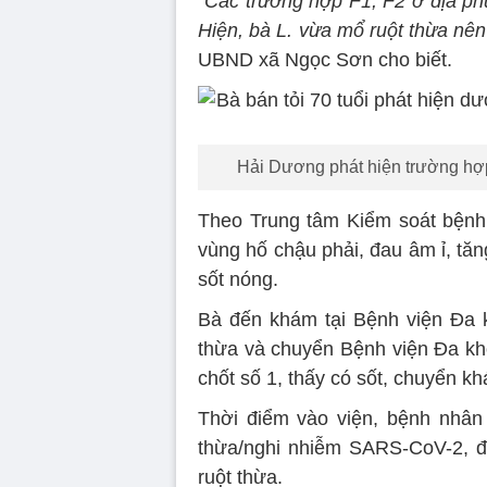
“
Các trường hợp F1, F2 ở địa phư
Hiện, bà L. vừa mổ ruột thừa nên 
UBND xã Ngọc Sơn cho biết.
Hải Dương phát hiện trường hợ
Theo Trung tâm Kiểm soát bệnh 
vùng hố chậu phải, đau âm ỉ, tă
sốt nóng.
Bà đến khám tại Bệnh viện Đa 
thừa và chuyển Bệnh viện Đa kh
chốt số 1, thấy có sốt, chuyển k
Thời điểm vào viện, bệnh nhân
thừa/nghi nhiễm SARS-CoV-2, đư
ruột thừa.