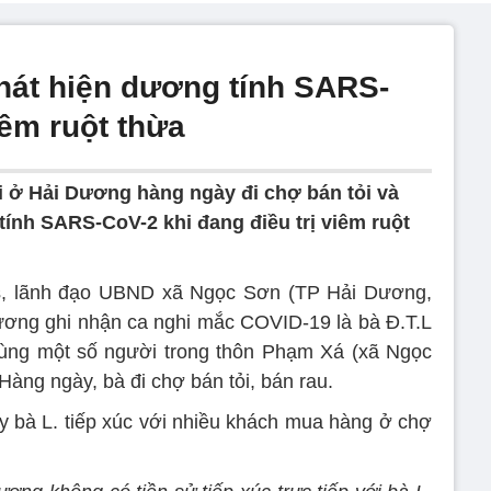
phát hiện dương tính SARS-
iêm ruột thừa
i ở Hải Dương hàng ngày đi chợ bán tỏi và
ính SARS-CoV-2 khi đang điều trị viêm ruột
s, lãnh đạo UBND xã Ngọc Sơn (TP Hải Dương,
hương ghi nhận ca nghi mắc COVID-19 là bà Đ.T.L
 cùng một số người trong thôn Phạm Xá (xã Ngọc
 Hàng ngày, bà đi chợ bán tỏi, bán rau.
hấy bà L. tiếp xúc với nhiều khách mua hàng ở chợ