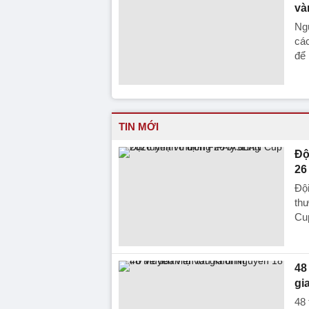
và
Ngư
các
để 
TIN MỚI
Độ
26
Đội
th
Cup
48
gi
48 