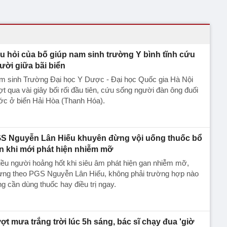
u hỏi của bố giúp nam sinh trường Y bình tĩnh cứu
ười giữa bãi biển
m sinh Trường Đại học Y Dược - Đại học Quốc gia Hà Nội
t qua vài giây bối rối đầu tiên, cứu sống người đàn ông đuối
ớc ở biển Hải Hòa (Thanh Hóa).
S Nguyễn Lân Hiếu khuyên đừng vội uống thuốc bổ
n khi mới phát hiện nhiễm mỡ
ều người hoảng hốt khi siêu âm phát hiện gan nhiễm mỡ,
ưng theo PGS Nguyễn Lân Hiếu, không phải trường hợp nào
g cần dùng thuốc hay điều trị ngay.
ợt mưa trắng trời lúc 5h sáng, bác sĩ chạy đua 'giờ