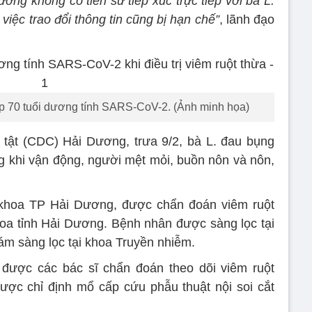
ơng không có tiền sử tiếp xúc trực tiếp với bà L.
việc trao đổi thông tin cũng bị hạn chế”
, lãnh đạo
p 70 tuổi dương tính SARS-CoV-2. (Ảnh minh họa)
tật (CDC) Hải Dương, trưa 9/2, bà L. đau bụng
ng khi vận động, người mệt mỏi, buồn nôn và nôn,
khoa TP Hải Dương, được chẩn đoán viêm ruột
oa tỉnh Hải Dương. Bệnh nhân được sàng lọc tại
hám sàng lọc tại khoa Truyền nhiễm.
 được các bác sĩ chẩn đoán theo dõi viêm ruột
ợc chỉ định mổ cấp cứu phẫu thuật nội soi cắt