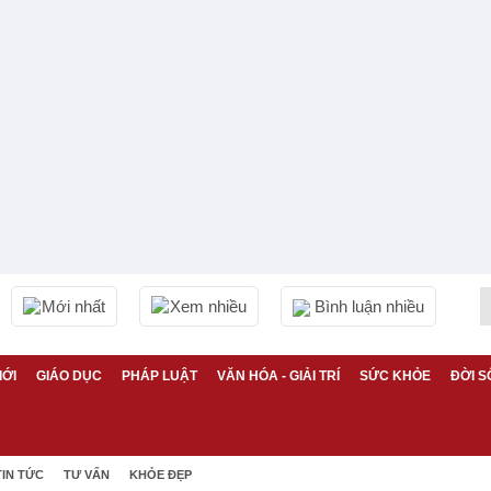
Mới nhất
Xem nhiều
Bình luận nhiều
IỚI
GIÁO DỤC
PHÁP LUẬT
VĂN HÓA - GIẢI TRÍ
SỨC KHỎE
ĐỜI S
TIN TỨC
TƯ VẤN
KHỎE ĐẸP