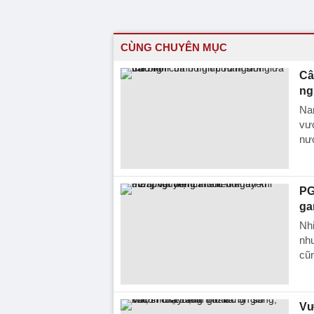
CÙNG CHUYÊN MỤC
Câ
ng
Na
vượ
nư
PG
ga
Nhi
nh
cũn
Vư