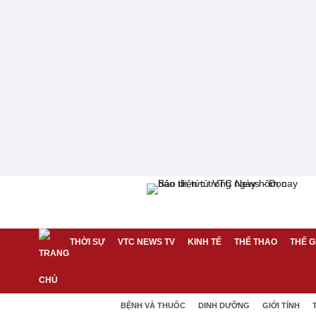
THỜI SỰ
VTC NEWS TV
KINH TẾ
THỂ THAO
THẾ G
BỆNH VÀ THUỐC
DINH DƯỠNG
GIỚI TÍNH