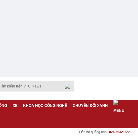
ỐNG
XE
KHOA HỌC CÔNG NGHỆ
CHUYỂN ĐỔI XANH
Liên hệ quảng cáo:
024 36321588