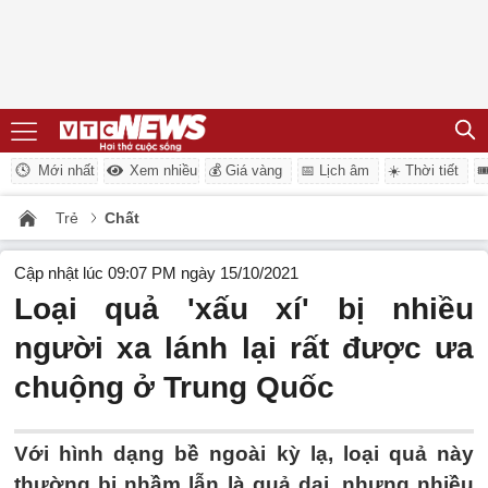
Mới nhất
Xem nhiều
💰 Giá vàng
📅 Lịch âm
☀️ Thời tiết

Trẻ
Chất
Cập nhật lúc 09:07 PM ngày 15/10/2021
Loại quả 'xấu xí' bị nhiều
người xa lánh lại rất được ưa
chuộng ở Trung Quốc
Với hình dạng bề ngoài kỳ lạ, loại quả này
thường bị nhầm lẫn là quả dại, nhưng nhiều