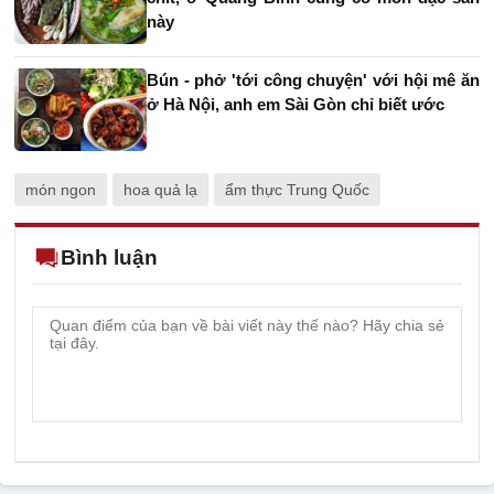
này
Bún - phở 'tới công chuyện' với hội mê ăn
ở Hà Nội, anh em Sài Gòn chỉ biết ước
món ngon
hoa quả lạ
ẩm thực Trung Quốc
Bình luận