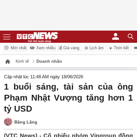
Mới nhất
Xem nhiều
💰 Giá vàng
📅 Lịch âm
☀️ Thời tiết

Kinh tế
Doanh nhân
Cập nhật lúc 11:48 AM ngày 18/06/2026
1 buổi sáng, tài sản của ông
Phạm Nhật Vượng tăng hơn 1
tỷ USD
Bằng Lăng
(VTC News) -
Cổ phiếu nhóm Vingroup đồng