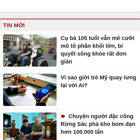
TIN MỚI
Cụ bà 105 tuổi vẫn mê cưỡi
mô tô phân khối lớn, bí
quyết sống khỏe rất đơn
giản
Vì sao giới trẻ Mỹ quay lưng
lại với AI?
Chuyện người đặc công
Rừng Sác phá kho bom đạn
hơn 100.000 tấn