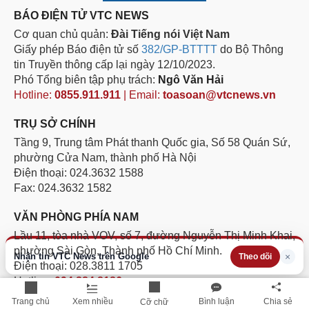
BÁO ĐIỆN TỬ VTC NEWS
Cơ quan chủ quản:
Đài Tiếng nói Việt Nam
Giấy phép Báo điện tử số
382/GP-BTTTT
do Bộ Thông
tin Truyền thông cấp lại ngày 12/10/2023.
Phó Tổng biên tập phụ trách:
Ngô Văn Hải
Hotline:
0855.911.911
| Email:
toasoan@vtcnews.vn
TRỤ SỞ CHÍNH
Tầng 9, Trung tâm Phát thanh Quốc gia, Số 58 Quán Sứ,
phường Cửa Nam, thành phố Hà Nội
Điện thoại: 024.3632 1588
Fax: 024.3632 1582
VĂN PHÒNG PHÍA NAM
Lầu 11, tòa nhà VOV, số 7, đường Nguyễn Thị Minh Khai,
phường Sài Gòn, Thành phố Hồ Chí Minh.
Nhận tin VTC News trên Google
×
Theo dõi
Điện thoại: 028.3811 1705
Hotline:
094.884.8186
Trang chủ
Xem nhiều
Bình luận
Chia sẻ
Cỡ chữ