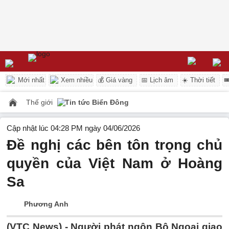
Mới nhất
Xem nhiều
💰 Giá vàng
📅 Lịch âm
☀️ Thời tiết

Thế giới
Tin tức Biển Đông
Cập nhật lúc 04:28 PM ngày 04/06/2026
Đề nghị các bên tôn trọng chủ
quyền của Việt Nam ở Hoàng
Sa
Phương Anh
(VTC News) -
Người phát ngôn Bộ Ngoại giao