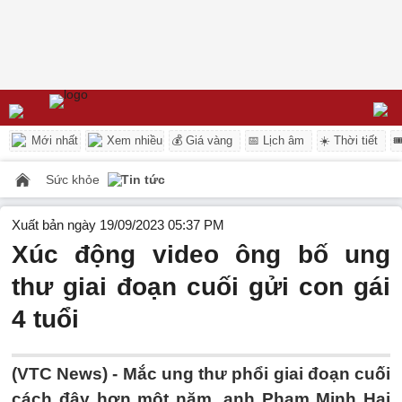
Mới nhất
Xem nhiều
💰 Giá vàng
📅 Lịch âm
☀️ Thời tiết

Sức khỏe
Tin tức
Xuất bản ngày 19/09/2023 05:37 PM
Xúc động video ông bố ung
thư giai đoạn cuối gửi con gái
4 tuổi
(VTC News) -
Mắc ung thư phổi giai đoạn cuối
cách đây hơn một năm, anh Phạm Minh Hai