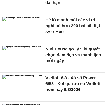
dài hạn
Hé lộ manh mối các vị trí
nghi có hơn 200 hài cốt liệt
sỹ ở Huế
Nini House gợi ý 5 bí quyết
chọn đầm đẹp và thanh lịch
mỗi ngày
Vietlott 6/8 - Xổ số Power
6/55 - Kết quả xổ số Vietlott
hôm nay 6/8/2026