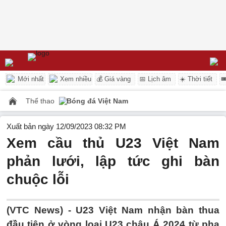
Mới nhất
Xem nhiều
💰 Giá vàng
📅 Lịch âm
☀️ Thời tiết

Thể thao
Bóng đá Việt Nam
Xuất bản ngày 12/09/2023 08:32 PM
Xem cầu thủ U23 Việt Nam
phản lưới, lập tức ghi bàn
chuộc lỗi
(VTC News) -
U23 Việt Nam nhận bàn thua
đầu tiên ở vòng loại U23 châu Á 2024 từ pha