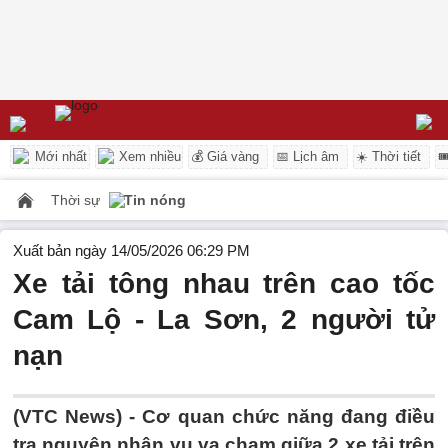
Mới nhất
Xem nhiều
💰 Giá vàng
📅 Lịch âm
☀️ Thời tiết

Thời sự
Tin nóng
Xuất bản ngày 14/05/2026 06:29 PM
Xe tải tông nhau trên cao tốc
Cam Lộ - La Sơn, 2 người tử
nạn
(VTC News) -
Cơ quan chức năng đang điều
tra nguyên nhân vụ va chạm giữa 2 xe tải trên