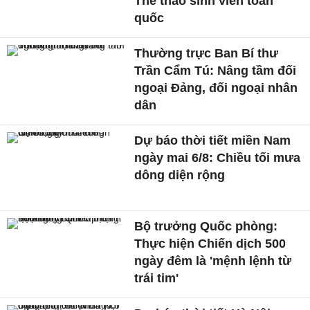
Thể thao sinh viên toàn
quốc
Thường trực Ban Bí thư
Trần Cẩm Tú: Nâng tầm đối
ngoại Đảng, đối ngoại nhân
dân
Dự báo thời tiết miền Nam
ngày mai 6/8: Chiều tối mưa
dông diện rộng
Bộ trưởng Quốc phòng:
Thực hiện Chiến dịch 500
ngày đêm là 'mệnh lệnh từ
trái tim'