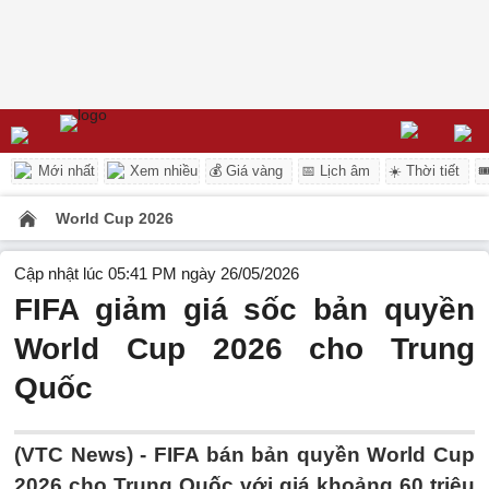
Mới nhất
Xem nhiều
💰 Giá vàng
📅 Lịch âm
☀️ Thời tiết

World Cup 2026
Cập nhật lúc 05:41 PM ngày 26/05/2026
FIFA giảm giá sốc bản quyền
World Cup 2026 cho Trung
Quốc
(VTC News) -
FIFA bán bản quyền World Cup
2026 cho Trung Quốc với giá khoảng 60 triệu