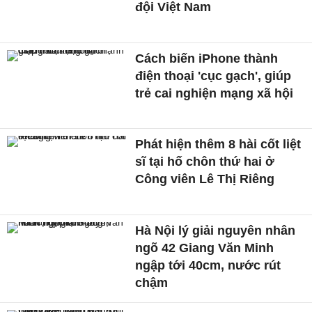
đội Việt Nam
Cách biến iPhone thành
điện thoại 'cục gạch', giúp
trẻ cai nghiện mạng xã hội
Phát hiện thêm 8 hài cốt liệt
sĩ tại hố chôn thứ hai ở
Công viên Lê Thị Riêng
Hà Nội lý giải nguyên nhân
ngõ 42 Giang Văn Minh
ngập tới 40cm, nước rút
chậm