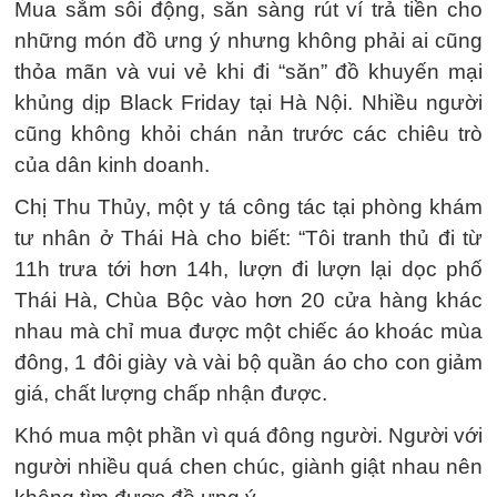
Mua sắm sôi động, sẵn sàng rút ví trả tiền cho
những món đồ ưng ý nhưng không phải ai cũng
thỏa mãn và vui vẻ khi đi “săn” đồ khuyến mại
khủng dịp Black Friday tại Hà Nội. Nhiều người
cũng không khỏi chán nản trước các chiêu trò
của dân kinh doanh.
Chị Thu Thủy, một y tá công tác tại phòng khám
tư nhân ở Thái Hà cho biết: “Tôi tranh thủ đi từ
11h trưa tới hơn 14h, lượn đi lượn lại dọc phố
Thái Hà, Chùa Bộc vào hơn 20 cửa hàng khác
nhau mà chỉ mua được một chiếc áo khoác mùa
đông, 1 đôi giày và vài bộ quần áo cho con giảm
giá, chất lượng chấp nhận được.
Khó mua một phần vì quá đông người. Người với
người nhiều quá chen chúc, giành giật nhau nên