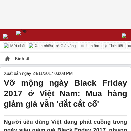
Mới nhất
Xem nhiều
💰 Giá vàng
📅 Lịch âm
☀️ Thời tiết

Kinh tế
Xuất bản ngày 24/11/2017 03:08 PM
Vỡ mộng ngày Black Friday
2017 ở Việt Nam: Mua hàng
giảm giá vẫn 'đắt cắt cổ'
Người tiêu dùng Việt đang phát cuồng trong
ngày siêu giảm giá Black Friday 2017, nhưng