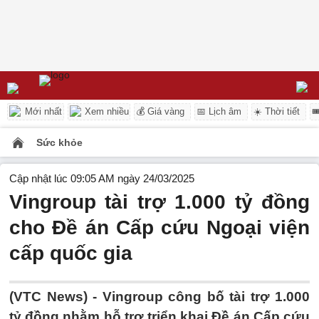
Mới nhất
Xem nhiều
💰 Giá vàng
📅 Lịch âm
☀️ Thời tiết

Sức khỏe
Cập nhật lúc 09:05 AM ngày 24/03/2025
Vingroup tài trợ 1.000 tỷ đồng
cho Đề án Cấp cứu Ngoại viện
cấp quốc gia
(VTC News) -
Vingroup công bố tài trợ 1.000
tỷ đồng nhằm hỗ trợ triển khai Đề án Cấp cứu