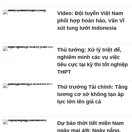
Video: Đội tuyển Việt Nam
phối hợp hoàn hảo, Văn Vĩ
sút tung lưới Indonesia
Thủ tướng: Xử lý triệt để,
nghiêm minh các vụ việc
tiêu cực tại kỳ thi tốt nghiệp
THPT
Thứ trưởng Tài chính: Tăng
lương cơ sở không tạo áp
lực lớn lên giá cả
Dự báo thời tiết miền Nam
ngày mai 4/8: Ngày nắng,