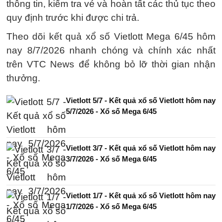
thông tin, kiểm tra vé và hoàn tất các thủ tục theo
quy định trước khi được chi trả.
Theo dõi kết quả xổ số Vietlott Mega 6/45 hôm
nay 8/7/2026 nhanh chóng và chính xác nhất
trên VTC News để không bỏ lỡ thời gian nhận
thưởng.
Vietlott 5/7 - Kết quả xổ số Vietlott hôm nay
5/7/2026 - Xổ số Mega 6/45
Vietlott 3/7 - Kết quả xổ số Vietlott hôm nay
3/7/2026 - Xổ số Mega 6/45
Vietlott 1/7 - Kết quả xổ số Vietlott hôm nay
1/7/2026 - Xổ số Mega 6/45