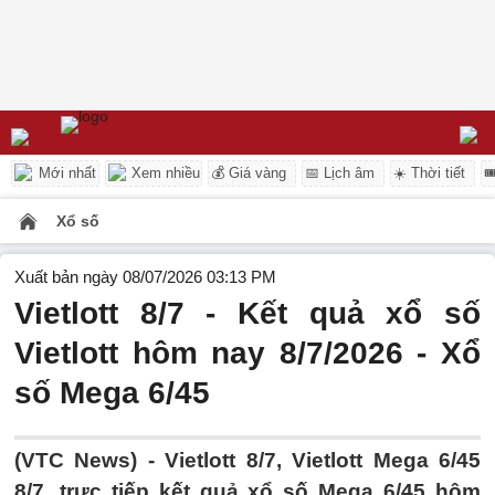
Mới nhất
Xem nhiều
💰 Giá vàng
📅 Lịch âm
☀️ Thời tiết

Xổ số
Xuất bản ngày 08/07/2026 03:13 PM
Vietlott 8/7 - Kết quả xổ số
Vietlott hôm nay 8/7/2026 - Xổ
số Mega 6/45
(VTC News) - Vietlott 8/7, Vietlott Mega 6/45
8/7, trực tiếp kết quả xổ số Mega 6/45 hôm