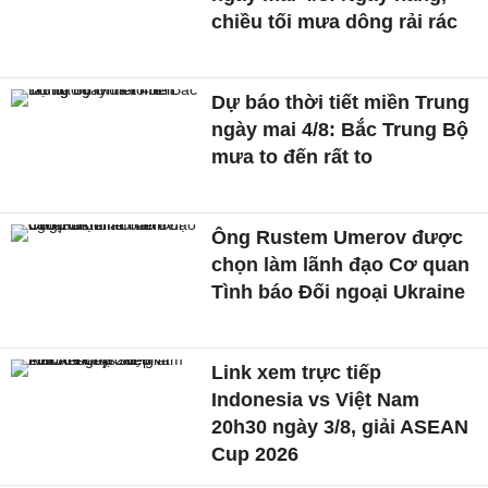
chiều tối mưa dông rải rác
Dự báo thời tiết miền Trung
ngày mai 4/8: Bắc Trung Bộ
mưa to đến rất to
Ông Rustem Umerov được
chọn làm lãnh đạo Cơ quan
Tình báo Đối ngoại Ukraine
Link xem trực tiếp
Indonesia vs Việt Nam
20h30 ngày 3/8, giải ASEAN
Cup 2026