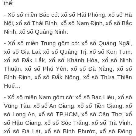
thể:
- Xổ số miền Bắc có: xổ số Hải Phòng, xổ số Hà
Nội, xổ số Thái Bình, xổ số Nam Định, xổ số Bắc
Ninh, xổ số Quảng Ninh.
- Xổ số miền Trung gồm có: xổ số Quảng Ngãi,
xổ số Gia Lai, xổ số Quảng Trị, xổ số Kon Tum,
xổ số Đắk Lắk, xổ số Khánh Hòa, xổ số Ninh
Thuận, xổ số Phú Yên, xổ số Đà Nẵng, xổ số
Bình Định, xổ số Đắk Nông, xổ số Thừa Thiên
Huế…
- Xổ số miền Nam gồm có: xổ số Bạc Liêu, xổ số
Vũng Tàu, xổ số An Giang, xổ số Tiền Giang, xổ
số Long An, xổ số TP.HCM, xổ số Cần Thơ, xổ
số Hậu Giang, xổ số Sóc Trăng, xổ số Trà Vinh,
xổ số Đà Lạt, xổ số Bình Phước, xổ số Đồng