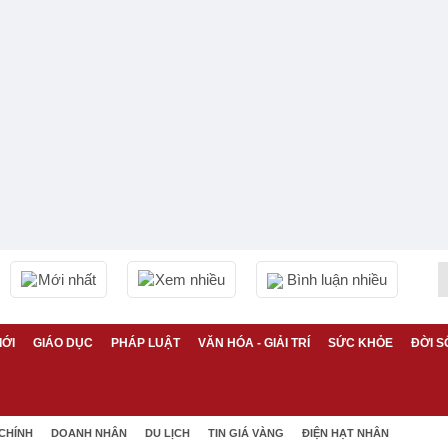
Mới nhất
Xem nhiều
Bình luận nhiều
IỚI
GIÁO DỤC
PHÁP LUẬT
VĂN HÓA - GIẢI TRÍ
SỨC KHỎE
ĐỜI S
 CHÍNH
DOANH NHÂN
DU LỊCH
TIN GIÁ VÀNG
ĐIỆN HẠT NHÂN