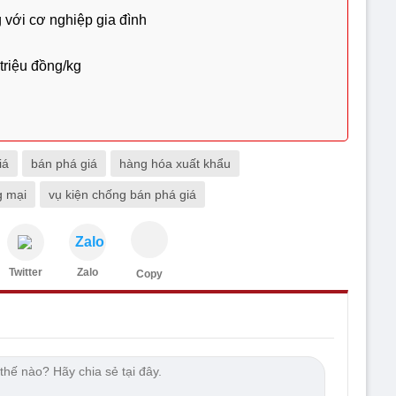
 với cơ nghiệp gia đình
 triệu đồng/kg
iá
bán phá giá
hàng hóa xuất khẩu
g mại
vụ kiện chống bán phá giá
Zalo
Twitter
Zalo
Copy