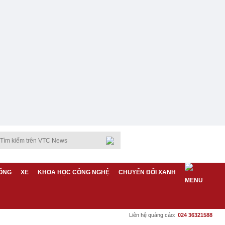
ỐNG
XE
KHOA HỌC CÔNG NGHỆ
CHUYỂN ĐỔI XANH
Liên hệ quảng cáo:
024 36321588