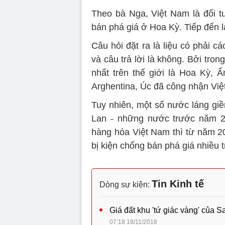
Theo bà Nga, Việt Nam là đối tư
bán phá giá ở Hoa Kỳ. Tiếp đến l
Câu hỏi đặt ra là liệu có phải
và câu trả lời là không. Bởi tro
nhất trên thế giới là Hoa Kỳ, Ấ
Arghentina, Úc đã công nhận Việt
Tuy nhiên, một số nước láng giề
Lan - những nước trước năm 20
hàng hóa Việt Nam thì từ năm 20
bị kiện chống bán phá giá nhiều t
Tin Kinh tế
Dòng sự kiện:
Giá đất khu 'tứ giác vàng' của 
07:18 18/11/2018