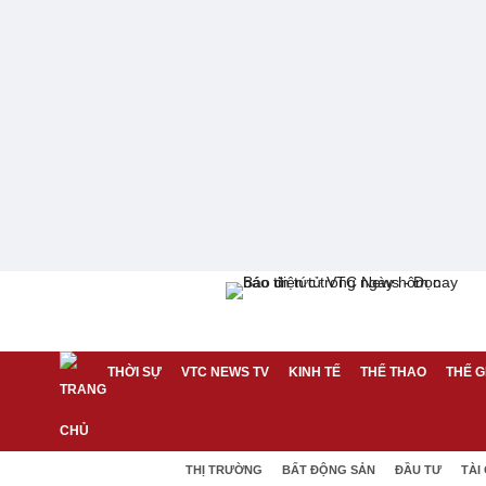
THỜI SỰ
VTC NEWS TV
KINH TẾ
THỂ THAO
THẾ G
THỊ TRƯỜNG
BẤT ĐỘNG SẢN
ĐẦU TƯ
TÀI