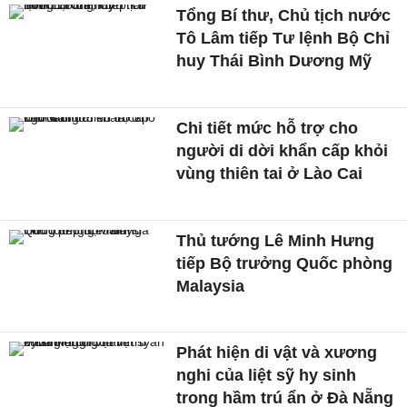
Tổng Bí thư, Chủ tịch nước
Tô Lâm tiếp Tư lệnh Bộ Chỉ
huy Thái Bình Dương Mỹ
Chi tiết mức hỗ trợ cho
người di dời khẩn cấp khỏi
vùng thiên tai ở Lào Cai
Thủ tướng Lê Minh Hưng
tiếp Bộ trưởng Quốc phòng
Malaysia
Phát hiện di vật và xương
nghi của liệt sỹ hy sinh
trong hầm trú ẩn ở Đà Nẵng