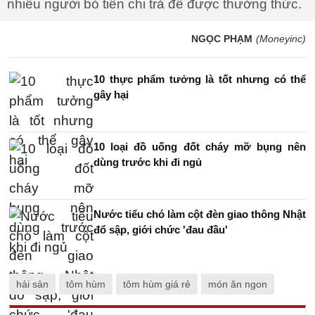
nhiều người bỏ tiền chi trả để được thưởng thức.
NGỌC PHẠM
(Moneyinc)
10 thực phẩm tưởng là tốt nhưng có thể
gây hại
10 loại đồ uống đốt cháy mỡ bụng nên
dùng trước khi đi ngủ
Nước tiểu chó làm cột đèn giao thông Nhật
đổ sập, giới chức 'đau đầu'
hải sản
tôm hùm
tôm hùm giá rẻ
món ăn ngon