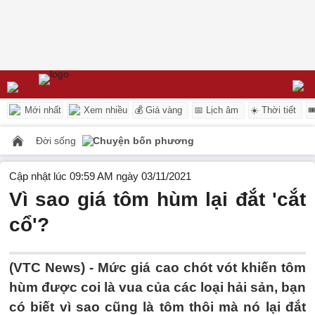
Mới nhất
Xem nhiều
💰 Giá vàng
📅 Lịch âm
☀️ Thời tiết

Đời sống
Chuyện bốn phương
Cập nhật lúc 09:59 AM ngày 03/11/2021
Vì sao giá tôm hùm lại đắt 'cắt
cổ'?
(VTC News) -
Mức giá cao chót vót khiến tôm
hùm được coi là vua của các loại hải sản, bạn
có biết vì sao cũng là tôm thôi mà nó lại đắt