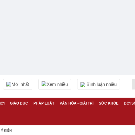
Mới nhất
Xem nhiều
Bình luận nhiều
IỚI
GIÁO DỤC
PHÁP LUẬT
VĂN HÓA - GIẢI TRÍ
SỨC KHỎE
ĐỜI S
Ý KIẾN