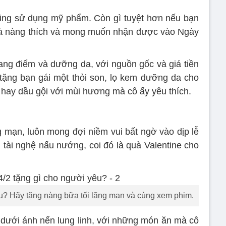
ũng sử dụng mỹ phẩm. Còn gì tuyệt hơn nếu bạn
 nàng thích và mong muốn nhận được vào Ngày
ng điểm và dưỡng da, với nguồn gốc và giá tiền
tặng bạn gái một thỏi son, lọ kem dưỡng da cho
hay dầu gội với mùi hương mà cô ấy yêu thích.
g mạn, luôn mong đợi niềm vui bất ngờ vào dịp lễ
i tài nghệ nấu nướng, coi đó là quà Valentine cho
êu? Hãy tặng nàng bữa tối lãng mạn và cùng xem phim.
 dưới ánh nến lung linh, với những món ăn mà cô