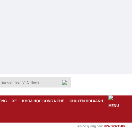
ỐNG
XE
KHOA HỌC CÔNG NGHỆ
CHUYỂN ĐỔI XANH
Liên hệ quảng cáo:
024 36321588