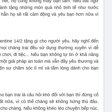
g hết, họ cũng không mấy bận tâm. Nếu bất ngờ
ành tặng những món quà nhỏ tinh tế như nước
hắc hẳn họ sẽ rất cảm động và yêu bạn hơn nữa vì
entine 14/2 tặng gì cho người yêu, hãy nghĩ đến
ọi chàng trai đều sử dụng thường xuyên vì dễ
i chơi, đi tiệc... Nếu bạn không tự tin ở khả năng
 một giải pháp an toàn mà vẫn đầy yêu thương và
hiện sự chăm sóc tỉ mỉ và tấm lòng dành cho bạn
o bạn trai là câu hỏi khó đối với bạn thì đừng cố
t nữa, vì có thể chàng sẽ không hứng thú đâu.
 cho chàng. Nếu không khéo léo chuyện bếp núc,