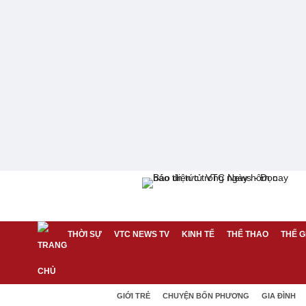
THỜI SỰ
VTC NEWS TV
KINH TẾ
THỂ THAO
THẾ G
GIỚI TRẺ
CHUYỆN BỐN PHƯƠNG
GIA ĐÌNH