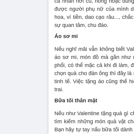
cá nhân hơi cũ, hỏng hoặc dùn
được người phụ nữ của mình d
hoa, ví tiền, dao cạo râu..., c
sự quan tâm, chu đáo.
Áo sơ mi
Nếu nghĩ mãi vẫn không biết Val
áo sơ mi, món đồ mà gần như m
phối, có thể mặc cả khi đi làm, đ
chọn quà cho đàn ông thì đây là
tinh tế. Việc tặng áo cũng thể 
trai.
Bữa tối thân mật
Nếu như Valentine tặng quà gì ch
tìm kiếm những món quà vật chấ
Bạn hãy tự tay nấu bữa tối dành