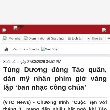
Mới nhất
Xem nhiều
💰 Giá vàng
📅 Lịch âm
☀️ Thời tiết

Văn hóa - Giải trí
Sao Việt
Xuất bản ngày 27/03/2026 04:52 PM
Tùng Dương đóng Táo quân,
dàn mỹ nhân phim giờ vàng
lập ‘ban nhạc công chúa’
(VTC News) -
Chương trình “Cuộc hẹn với
tháng 3” mang đến nhiều bất ngờ khi Táo