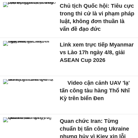
Chủ tịch Quốc hội: Tiêu cực
trong thi cử là vi phạm pháp
luật, không đơn thuần là
vấn đề đạo đức
Link xem trực tiếp Myanmar
vs Lào 17h ngày 4/8, giải
ASEAN Cup 2026
Video cận cảnh UAV 'lạ'
tấn công tàu hàng Thổ Nhĩ
Kỳ trên biển Đen
Quan chức Iran: Từng
chuẩn bị tấn công Ukraine
nhưng hủy vì Kiev xin lỗi