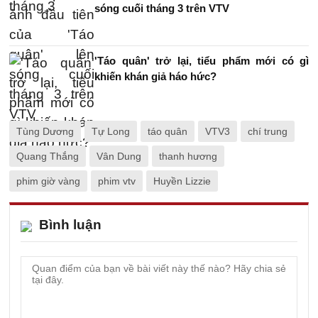
sóng cuối tháng 3 trên VTV
'Táo quân' trở lại, tiểu phẩm mới có gì
khiến khán giả háo hức?
Tùng Dương
Tự Long
táo quân
VTV3
chí trung
Quang Thắng
Vân Dung
thanh hương
phim giờ vàng
phim vtv
Huyền Lizzie
Bình luận