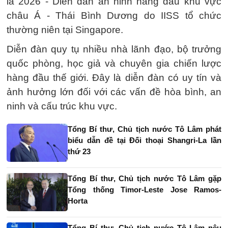
la 2026 - Diễn đàn an ninh hàng đầu khu vực
châu Á - Thái Bình Dương do IISS tổ chức
thường niên tại Singapore.
Diễn đàn quy tụ nhiều nhà lãnh đạo, bộ trưởng
quốc phòng, học giả và chuyên gia chiến lược
hàng đầu thế giới. Đây là diễn đàn có uy tín và
ảnh hưởng lớn đối với các vấn đề hòa bình, an
ninh và cấu trúc khu vực.
Tổng Bí thư, Chủ tịch nước Tô Lâm phát
biểu dẫn đề tại Đối thoại Shangri-La lần
thứ 23
Tổng Bí thư, Chủ tịch nước Tô Lâm gặp
Tổng thống Timor-Leste Jose Ramos-
Horta
Tổng Bí thư, Chủ tịch nước Tô Lâm nêu