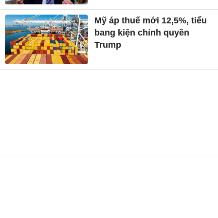
Mỹ áp thuế mới 12,5%, tiểu
bang kiện chính quyền
Trump