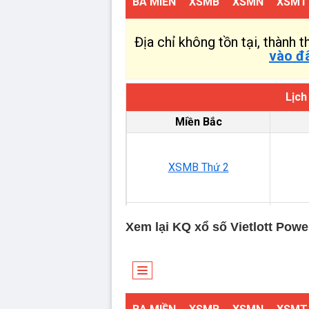
Xem lại KQ xổ số Vietlott Pow