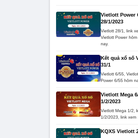
Vietlott Power 
28/1/2023
Vietlott 28/1, link
Vietlott Power hôm
nay.
Kết quả xổ số V
31/1
Vietlott 6/55, Viet
Power 6/55 hôm na
Vietlott Mega 6
1/2/2023
Vietlott Mega 1/2,
1/2/2023, link xem 
KQXS Vietlott 2