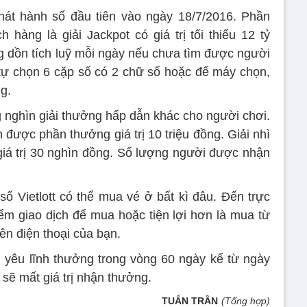
hát hành số đầu tiên vào ngày 18/7/2016. Phần
hàng là giải Jackpot có giá trị tối thiểu 12 tỷ
 dồn tích luỹ mỗi ngày nếu chưa tìm được người
 tự chọn 6 cặp số có 2 chữ số hoặc để máy chọn,
g.
g nghìn giải thưởng hấp dẫn khác cho người chơi.
 được phần thưởng giá trị 10 triệu đồng. Giải nhì
 giá trị 30 nghìn đồng. Số lượng người được nhận
ố Vietlott có thể mua vé ở bất kì đâu. Đến trực
iểm giao dịch để mua hoặc tiện lợi hơn là mua từ
ên điện thoại của bạn.
n yêu lĩnh thưởng trong vòng 60 ngày kể từ ngày
é sẽ mất giá trị nhận thưởng.
TUẤN TRẦN
(Tổng hợp)