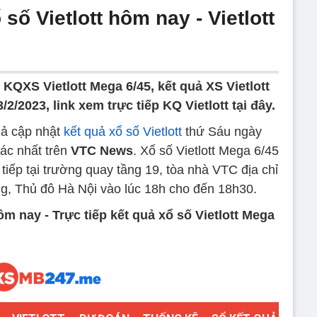
 số Vietlott hôm nay - Vietlott
, KQXS Vietlott Mega 6/45, kết quả XS Vietlott
/2023, link xem trực tiếp KQ Vietlott tại đây.
iả cập nhật
kết quả xổ số Vietlott
thứ Sáu ngày
ác nhất trên
VTC News
. Xổ số Vietlott Mega 6/45
iếp tại trường quay tầng 19, tòa nhà VTC địa chỉ
ng, Thủ đô Hà Nội vào lúc 18h cho đến 18h30.
hôm nay - Trực tiếp kết quả xổ số Vietlott Mega