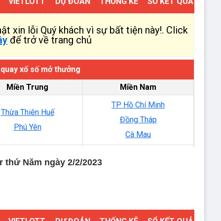
er thứ Năm ngày 2/2/2023