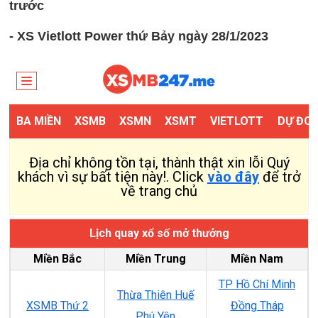
trước
- XS Vietlott Power thứ Bảy ngày 28/1/2023