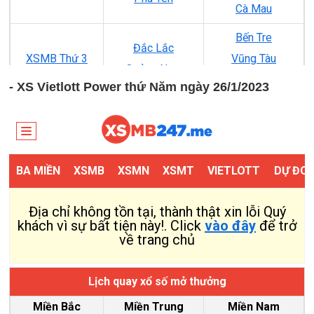
- XS Vietlott Power thứ Năm ngày 26/1/2023