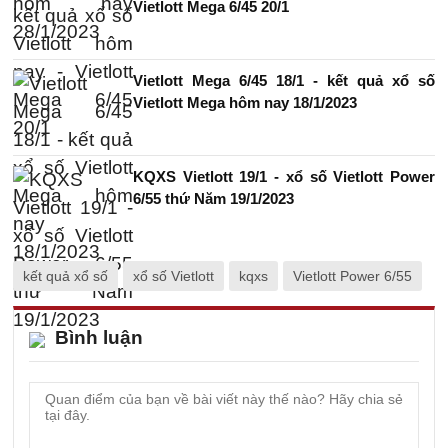
Vietlott Mega 6/45 20/1
Vietlott Mega 6/45 18/1 - kết quả xổ số
Vietlott Mega hôm nay 18/1/2023
KQXS Vietlott 19/1 - xổ số Vietlott Power
6/55 thứ Năm 19/1/2023
kết quả xổ số
xổ số Vietlott
kqxs
Vietlott Power 6/55
Bình luận